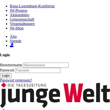
Zum
Rosa-Luxemburg-Konferenz
Inhalt
jW-Prozess
der
Aktionsbüro
Seite
Genossenschaft
Veranstaltungen
jW-Shop
Abo
Spende
Login
Benutzername
Passwort
Login
Passwort vergessen?