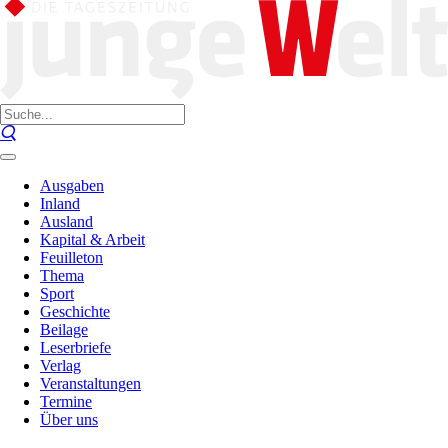
Ausgaben
Inland
Ausland
Kapital & Arbeit
Feuilleton
Thema
Sport
Geschichte
Beilage
Leserbriefe
Verlag
Veranstaltungen
Termine
Über uns