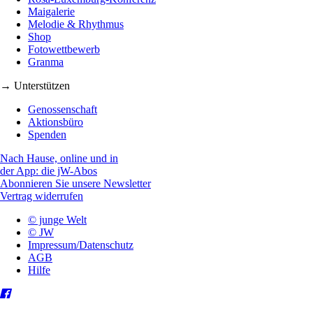
Maigalerie
Melodie & Rhythmus
Shop
Fotowettbewerb
Granma
→ Unterstützen
Genossenschaft
Aktionsbüro
Spenden
Nach Hause, online und in
der App: die jW-Abos
Abonnieren Sie unsere Newsletter
Vertrag widerrufen
© junge Welt
© JW
Impressum/Datenschutz
AGB
Hilfe