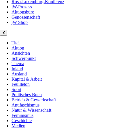
Rosa-Luxemburg-Konferenz
jW-Prozess
Aktionsbüro
Genossenschaft
jW-Shop
Titel
Aktion
Ansichten
Schwerpunkt
Thema
Inland
Ausland
Kapital & Arbeit
Feuilleton
Sport
Politisches Buch
Betrieb & Gewerkschaft
Antifaschismus
Natur & Wissenschaft
Feminismus
Geschichte
Medien