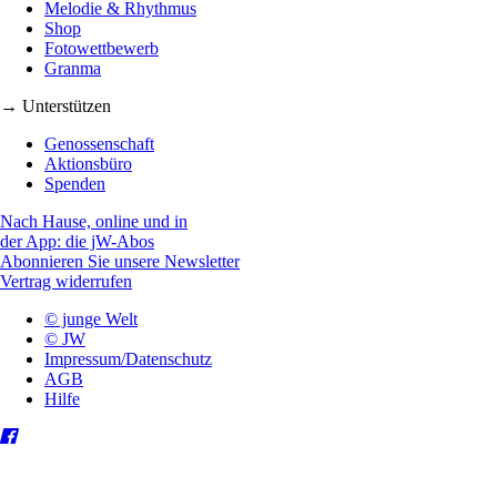
Melodie & Rhythmus
Shop
Fotowettbewerb
Granma
→ Unterstützen
Genossenschaft
Aktionsbüro
Spenden
Nach Hause, online und in
der App: die jW-Abos
Abonnieren Sie unsere Newsletter
Vertrag widerrufen
© junge Welt
© JW
Impressum/Datenschutz
AGB
Hilfe