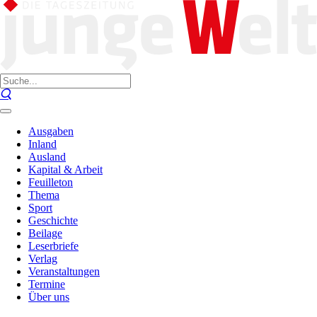
Ausgaben
Inland
Ausland
Kapital & Arbeit
Feuilleton
Thema
Sport
Geschichte
Beilage
Leserbriefe
Verlag
Veranstaltungen
Termine
Über uns