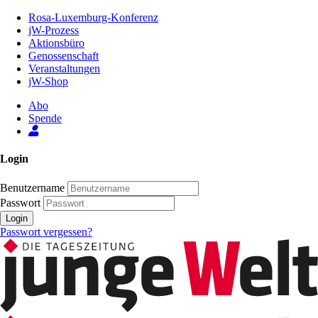
Zum
Rosa-Luxemburg-Konferenz
Inhalt
jW-Prozess
der
Aktionsbüro
Seite
Genossenschaft
Veranstaltungen
jW-Shop
Abo
Spende
Login
Benutzername
Passwort
Login
Passwort vergessen?