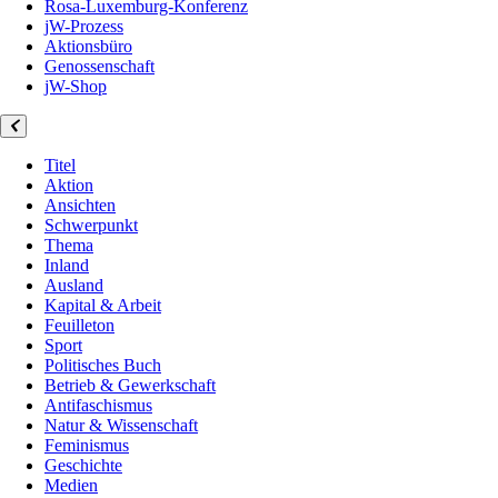
Rosa-Luxemburg-Konferenz
jW-Prozess
Aktionsbüro
Genossenschaft
jW-Shop
Titel
Aktion
Ansichten
Schwerpunkt
Thema
Inland
Ausland
Kapital & Arbeit
Feuilleton
Sport
Politisches Buch
Betrieb & Gewerkschaft
Antifaschismus
Natur & Wissenschaft
Feminismus
Geschichte
Medien