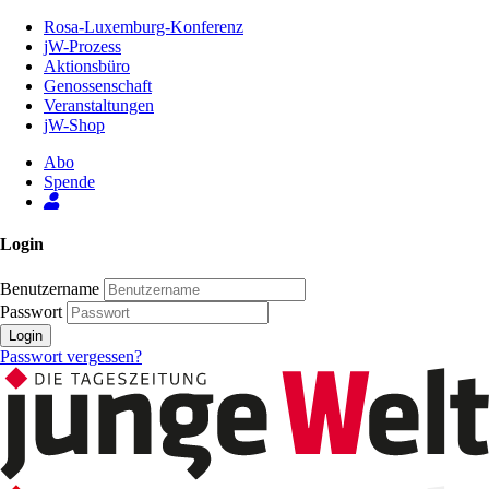
Zum
Rosa-Luxemburg-Konferenz
Inhalt
jW-Prozess
der
Aktionsbüro
Seite
Genossenschaft
Veranstaltungen
jW-Shop
Abo
Spende
Login
Benutzername
Passwort
Login
Passwort vergessen?