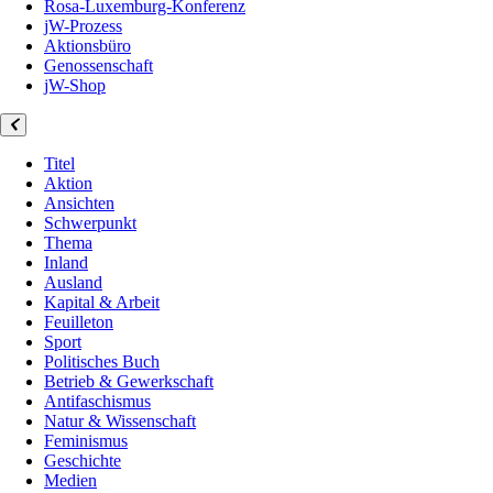
Rosa-Luxemburg-Konferenz
jW-Prozess
Aktionsbüro
Genossenschaft
jW-Shop
Titel
Aktion
Ansichten
Schwerpunkt
Thema
Inland
Ausland
Kapital & Arbeit
Feuilleton
Sport
Politisches Buch
Betrieb & Gewerkschaft
Antifaschismus
Natur & Wissenschaft
Feminismus
Geschichte
Medien