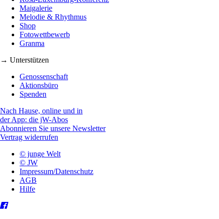
Maigalerie
Melodie & Rhythmus
Shop
Fotowettbewerb
Granma
→ Unterstützen
Genossenschaft
Aktionsbüro
Spenden
Nach Hause, online und in
der App: die jW-Abos
Abonnieren Sie unsere Newsletter
Vertrag widerrufen
© junge Welt
© JW
Impressum/Datenschutz
AGB
Hilfe