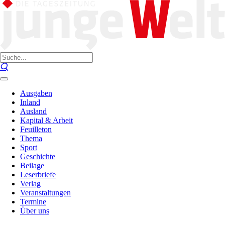
Ausgaben
Inland
Ausland
Kapital & Arbeit
Feuilleton
Thema
Sport
Geschichte
Beilage
Leserbriefe
Verlag
Veranstaltungen
Termine
Über uns