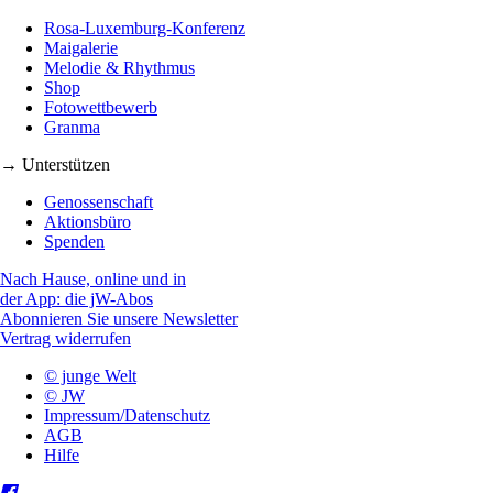
Rosa-Luxemburg-Konferenz
Maigalerie
Melodie & Rhythmus
Shop
Fotowettbewerb
Granma
→ Unterstützen
Genossenschaft
Aktionsbüro
Spenden
Nach Hause, online und in
der App: die jW-Abos
Abonnieren Sie unsere Newsletter
Vertrag widerrufen
© junge Welt
© JW
Impressum/Datenschutz
AGB
Hilfe