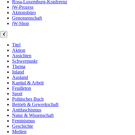
Rosa-Luxemburg-Konferenz
jW-Prozess
Aktionsbüro
Genossenschaft
jW-Shop
Titel
Aktion
Ansichten
Schwerpunkt
Thema
Inland
Ausland
Kapital & Arbeit
Feuilleton
Sport
Politisches Buch
Betrieb & Gewerkschaft
Antifaschismus
Natur & Wissenschaft
Feminismus
Geschichte
Medien