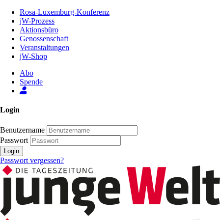
Zum
Rosa-Luxemburg-Konferenz
Inhalt
jW-Prozess
der
Aktionsbüro
Seite
Genossenschaft
Veranstaltungen
jW-Shop
Abo
Spende
Login
Benutzername
Passwort
Login
Passwort vergessen?