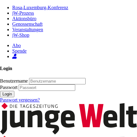
Zum
Rosa-Luxemburg-Konferenz
Inhalt
jW-Prozess
der
Aktionsbüro
Seite
Genossenschaft
Veranstaltungen
jW-Shop
Abo
Spende
Login
Benutzername
Passwort
Login
Passwort vergessen?