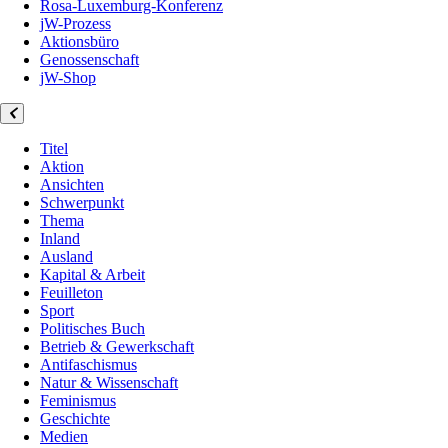
Rosa-Luxemburg-Konferenz
jW-Prozess
Aktionsbüro
Genossenschaft
jW-Shop
Titel
Aktion
Ansichten
Schwerpunkt
Thema
Inland
Ausland
Kapital & Arbeit
Feuilleton
Sport
Politisches Buch
Betrieb & Gewerkschaft
Antifaschismus
Natur & Wissenschaft
Feminismus
Geschichte
Medien