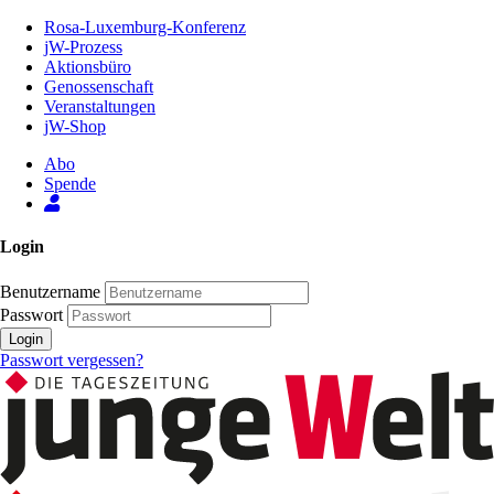
Zum
Rosa-Luxemburg-Konferenz
Inhalt
jW-Prozess
der
Aktionsbüro
Seite
Genossenschaft
Veranstaltungen
jW-Shop
Abo
Spende
Login
Benutzername
Passwort
Login
Passwort vergessen?