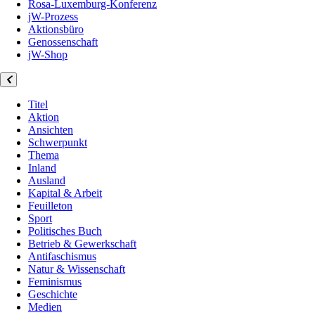
Rosa-Luxemburg-Konferenz
jW-Prozess
Aktionsbüro
Genossenschaft
jW-Shop
Titel
Aktion
Ansichten
Schwerpunkt
Thema
Inland
Ausland
Kapital & Arbeit
Feuilleton
Sport
Politisches Buch
Betrieb & Gewerkschaft
Antifaschismus
Natur & Wissenschaft
Feminismus
Geschichte
Medien