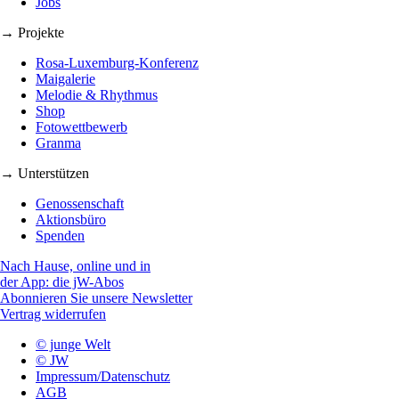
Jobs
→ Projekte
Rosa-Luxemburg-Konferenz
Maigalerie
Melodie & Rhythmus
Shop
Fotowettbewerb
Granma
→ Unterstützen
Genossenschaft
Aktionsbüro
Spenden
Nach Hause, online und in
der App: die jW-Abos
Abonnieren Sie unsere Newsletter
Vertrag widerrufen
© junge Welt
© JW
Impressum/Datenschutz
AGB