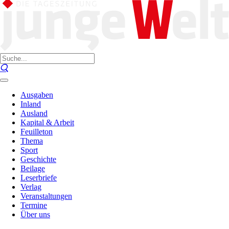
Ausgaben
Inland
Ausland
Kapital & Arbeit
Feuilleton
Thema
Sport
Geschichte
Beilage
Leserbriefe
Verlag
Veranstaltungen
Termine
Über uns