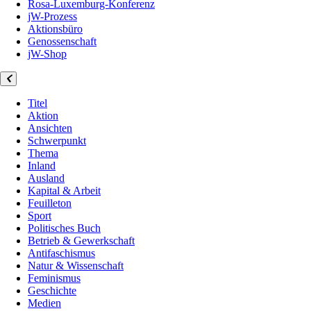
Rosa-Luxemburg-Konferenz
jW-Prozess
Aktionsbüro
Genossenschaft
jW-Shop
Titel
Aktion
Ansichten
Schwerpunkt
Thema
Inland
Ausland
Kapital & Arbeit
Feuilleton
Sport
Politisches Buch
Betrieb & Gewerkschaft
Antifaschismus
Natur & Wissenschaft
Feminismus
Geschichte
Medien