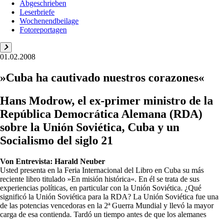
Abgeschrieben
Leserbriefe
Wochenendbeilage
Fotoreportagen
01.02.2008
»Cuba ha cautivado nuestros corazones«
Hans Modrow, el ex-primer ministro de la
República Democrática Alemana (RDA)
sobre la Unión Soviética, Cuba y un
Socialismo del siglo 21
Von
Entrevista: Harald Neuber
Usted presenta en la Feria Internacional del Libro en Cuba su más
reciente libro titulado »En misión histórica«. En él se trata de sus
experiencias políticas, en particular con la Unión Soviética. ¿Qué
significó la Unión Soviética para la RDA? La Unión Soviética fue una
de las potencias vencedoras en la 2ª Guerra Mundial y llevó la mayor
carga de esa contienda. Tardó un tiempo antes de que los alemanes