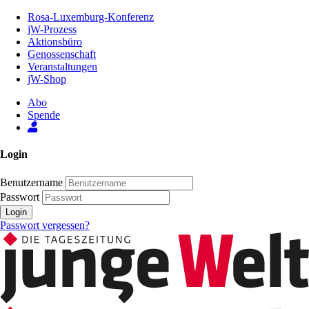
Zum
Rosa-Luxemburg-Konferenz
Inhalt
jW-Prozess
der
Aktionsbüro
Seite
Genossenschaft
Veranstaltungen
jW-Shop
Abo
Spende
Login
Benutzername
Passwort
Login
Passwort vergessen?