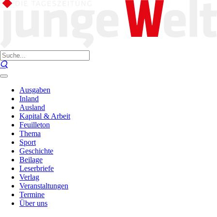
Ausgaben
Inland
Ausland
Kapital & Arbeit
Feuilleton
Thema
Sport
Geschichte
Beilage
Leserbriefe
Verlag
Veranstaltungen
Termine
Über uns