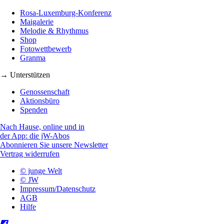
Rosa-Luxemburg-Konferenz
Maigalerie
Melodie & Rhythmus
Shop
Fotowettbewerb
Granma
→ Unterstützen
Genossenschaft
Aktionsbüro
Spenden
Nach Hause, online und in
der App: die jW-Abos
Abonnieren Sie unsere Newsletter
Vertrag widerrufen
© junge Welt
© JW
Impressum/Datenschutz
AGB
Hilfe