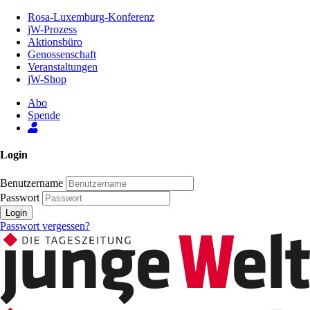
Zum
Rosa-Luxemburg-Konferenz
Inhalt
jW-Prozess
der
Aktionsbüro
Seite
Genossenschaft
Veranstaltungen
jW-Shop
Abo
Spende
Login
Benutzername
Passwort
Login
Passwort vergessen?