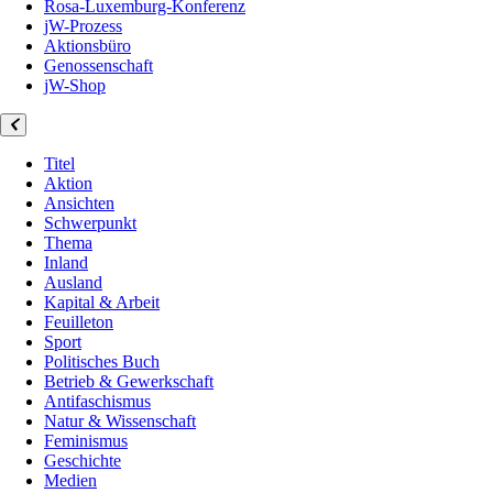
Rosa-Luxemburg-Konferenz
jW-Prozess
Aktionsbüro
Genossenschaft
jW-Shop
Titel
Aktion
Ansichten
Schwerpunkt
Thema
Inland
Ausland
Kapital & Arbeit
Feuilleton
Sport
Politisches Buch
Betrieb & Gewerkschaft
Antifaschismus
Natur & Wissenschaft
Feminismus
Geschichte
Medien