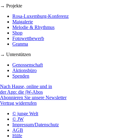
→ Projekte
Rosa-Luxemburg-Konferenz
Maigalerie
Melodie & Rhythmus
Shop
Fotowettbewerb
Granma
→ Unterstützen
Genossenschaft
Aktionsbüro
Spenden
Nach Hause, online und in
der App: die jW-Abos
Abonnieren Sie unsere Newsletter
Vertrag widerrufen
© junge Welt
© JW
Impressum/Datenschutz
AGB
Hilfe