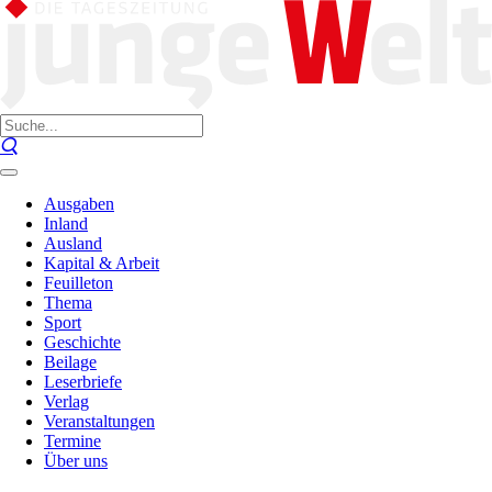
Ausgaben
Inland
Ausland
Kapital & Arbeit
Feuilleton
Thema
Sport
Geschichte
Beilage
Leserbriefe
Verlag
Veranstaltungen
Termine
Über uns