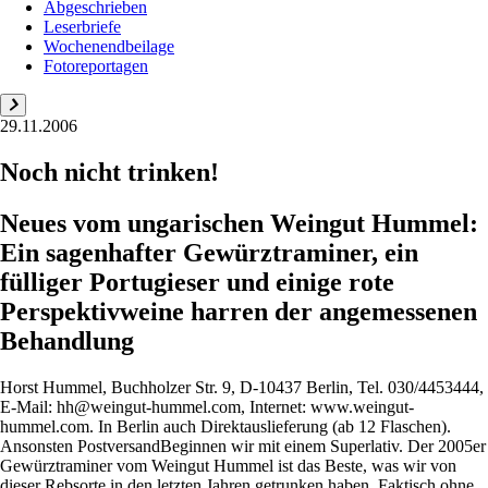
Abgeschrieben
Leserbriefe
Wochenendbeilage
Fotoreportagen
29.11.2006
Noch nicht trinken!
Neues vom ungarischen Weingut Hummel:
Ein sagenhafter Gewürztraminer, ein
fülliger Portugieser und einige rote
Perspektivweine harren der angemessenen
Behandlung
Horst Hummel, Buchholzer Str. 9, D-10437 Berlin, Tel. 030/4453444,
E-Mail: hh@weingut-hummel.com, Internet: www.weingut-
hummel.com. In Berlin auch Direktauslieferung (ab 12 Flaschen).
Ansonsten PostversandBeginnen wir mit einem Superlativ. Der 2005er
Gewürztraminer vom Weingut Hummel ist das Beste, was wir von
dieser Rebsorte in den letzten Jahren getrunken haben. Faktisch ohne