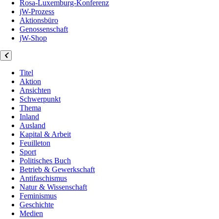
Rosa-Luxemburg-Konferenz
jW-Prozess
Aktionsbüro
Genossenschaft
jW-Shop
Titel
Aktion
Ansichten
Schwerpunkt
Thema
Inland
Ausland
Kapital & Arbeit
Feuilleton
Sport
Politisches Buch
Betrieb & Gewerkschaft
Antifaschismus
Natur & Wissenschaft
Feminismus
Geschichte
Medien