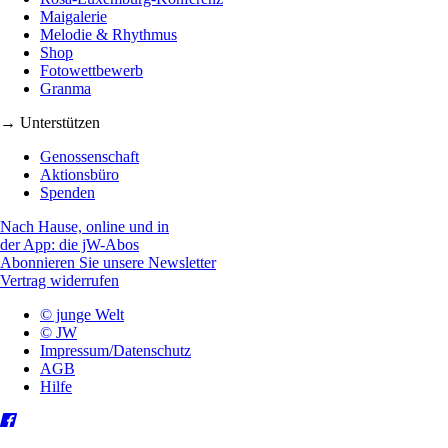
Maigalerie
Melodie & Rhythmus
Shop
Fotowettbewerb
Granma
→ Unterstützen
Genossenschaft
Aktionsbüro
Spenden
Nach Hause, online und in
der App: die jW-Abos
Abonnieren Sie unsere Newsletter
Vertrag widerrufen
© junge Welt
© JW
Impressum/Datenschutz
AGB
Hilfe