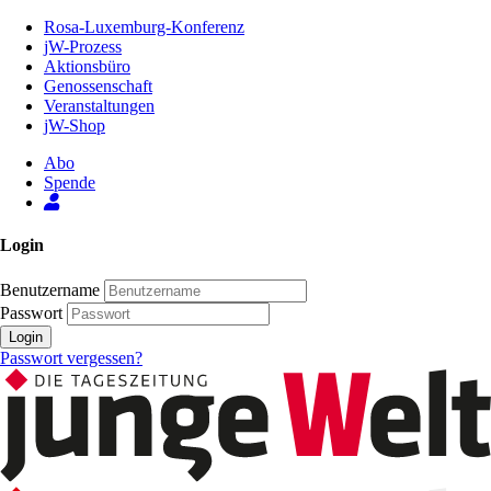
Zum
Rosa-Luxemburg-Konferenz
Inhalt
jW-Prozess
der
Aktionsbüro
Seite
Genossenschaft
Veranstaltungen
jW-Shop
Abo
Spende
Login
Benutzername
Passwort
Login
Passwort vergessen?