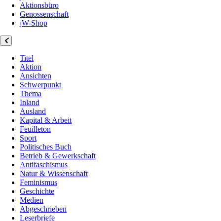
Aktionsbüro
Genossenschaft
jW-Shop
Titel
Aktion
Ansichten
Schwerpunkt
Thema
Inland
Ausland
Kapital & Arbeit
Feuilleton
Sport
Politisches Buch
Betrieb & Gewerkschaft
Antifaschismus
Natur & Wissenschaft
Feminismus
Geschichte
Medien
Abgeschrieben
Leserbriefe