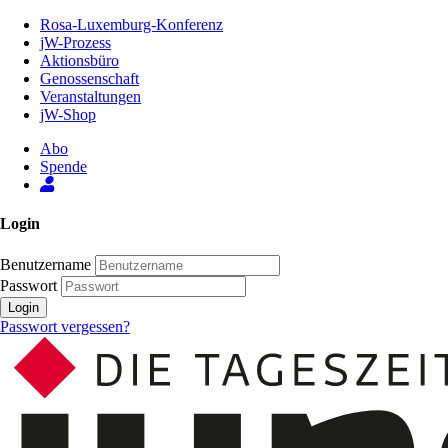
Zum
Rosa-Luxemburg-Konferenz
Inhalt
jW-Prozess
der
Aktionsbüro
Seite
Genossenschaft
Veranstaltungen
jW-Shop
Abo
Spende
Login
Benutzername
Passwort
Login
Passwort vergessen?