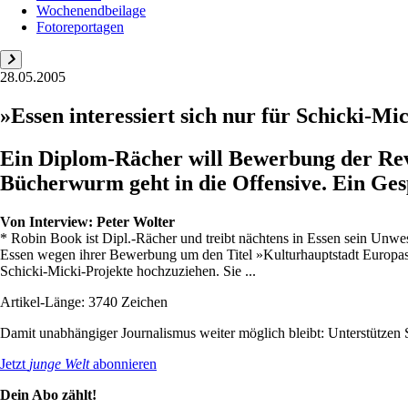
Wochenendbeilage
Fotoreportagen
28.05.2005
»Essen interessiert sich nur für Schicki-Mi
Ein Diplom-Rächer will Bewerbung der Revi
Bücherwurm geht in die Offensive. Ein Ge
Von
Interview: Peter Wolter
* Robin Book ist Dipl.-Rächer und treibt nächtens in Essen sein Unwese
Essen wegen ihrer Bewerbung um den Titel »Kulturhauptstadt Europas 
Schicki-Micki-Projekte hochzuziehen. Sie ...
Artikel-Länge: 3740 Zeichen
Damit unabhängiger Journalismus weiter möglich bleibt: Unterstütze
Jetzt
junge Welt
abonnieren
Dein Abo zählt!