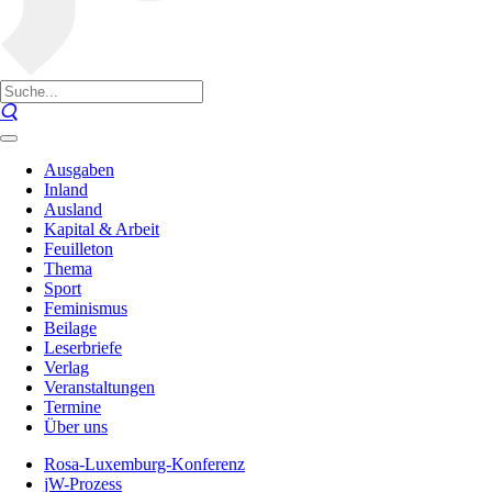
Ausgaben
Inland
Ausland
Kapital & Arbeit
Feuilleton
Thema
Sport
Feminismus
Beilage
Leserbriefe
Verlag
Veranstaltungen
Termine
Über uns
Rosa-Luxemburg-Konferenz
jW-Prozess