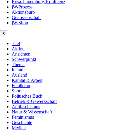
Rosa-Luxemburg-Konferenz
jW-Prozess
Aktionsbüro
Genossenschaft
jW-Shop
Titel
Aktion
Ansichten
Schwerpunkt
Thema
Inland
Ausland
Kapital & Arbeit
Feuilleton
Sport
Politisches Buch
Betrieb & Gewerkschaft
Antifaschismus
Natur & Wissenschaft
Feminismus
Geschichte
Medien