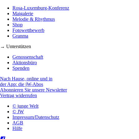
Rosa-Luxemburg-Konferenz
Maigalerie
Melodie & Rhythmus
Shop
Fotowettbewerb
Granma
→ Unterstützen
Genossenschaft
Aktionsbüro
Spenden
Nach Hause, online und in
der App: die jW-Abos
Abonnieren Sie unsere Newsletter
Vertrag widerrufen
© junge Welt
© JW
Impressum/Datenschutz
AGB
Hilfe