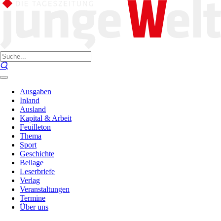
Ausgaben
Inland
Ausland
Kapital & Arbeit
Feuilleton
Thema
Sport
Geschichte
Beilage
Leserbriefe
Verlag
Veranstaltungen
Termine
Über uns