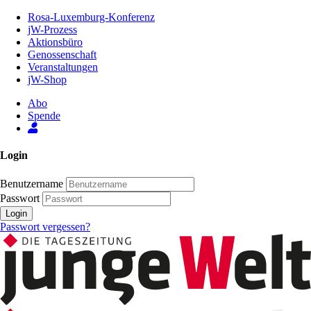
Zum
Rosa-Luxemburg-Konferenz
Inhalt
jW-Prozess
der
Aktionsbüro
Seite
Genossenschaft
Veranstaltungen
jW-Shop
Abo
Spende
Login
Benutzername
Passwort
Login
Passwort vergessen?