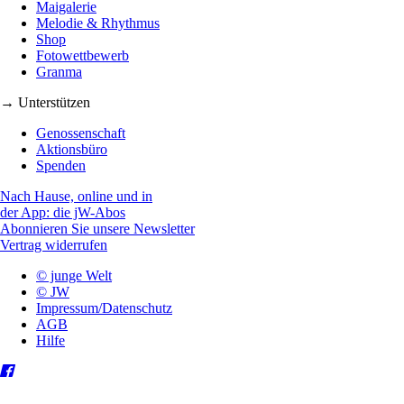
Maigalerie
Melodie & Rhythmus
Shop
Fotowettbewerb
Granma
→ Unterstützen
Genossenschaft
Aktionsbüro
Spenden
Nach Hause, online und in
der App: die jW-Abos
Abonnieren Sie unsere Newsletter
Vertrag widerrufen
© junge Welt
© JW
Impressum/Datenschutz
AGB
Hilfe