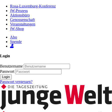
Zum
Rosa-Luxemburg-Konferenz
Inhalt
jW-Prozess
der
Aktionsbüro
Seite
Genossenschaft
Veranstaltungen
jW-Shop
Abo
Spende
Login
Benutzername
Passwort
Login
Passwort vergessen?