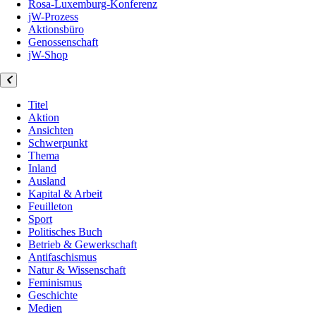
Rosa-Luxemburg-Konferenz
jW-Prozess
Aktionsbüro
Genossenschaft
jW-Shop
Titel
Aktion
Ansichten
Schwerpunkt
Thema
Inland
Ausland
Kapital & Arbeit
Feuilleton
Sport
Politisches Buch
Betrieb & Gewerkschaft
Antifaschismus
Natur & Wissenschaft
Feminismus
Geschichte
Medien