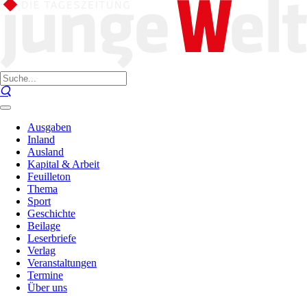
Ausgaben
Inland
Ausland
Kapital & Arbeit
Feuilleton
Thema
Sport
Geschichte
Beilage
Leserbriefe
Verlag
Veranstaltungen
Termine
Über uns