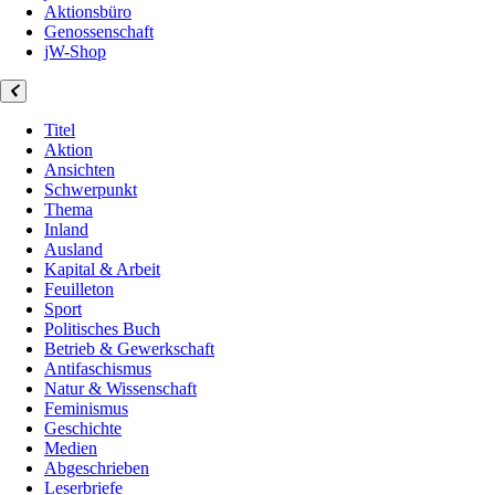
Aktionsbüro
Genossenschaft
jW-Shop
Titel
Aktion
Ansichten
Schwerpunkt
Thema
Inland
Ausland
Kapital & Arbeit
Feuilleton
Sport
Politisches Buch
Betrieb & Gewerkschaft
Antifaschismus
Natur & Wissenschaft
Feminismus
Geschichte
Medien
Abgeschrieben
Leserbriefe