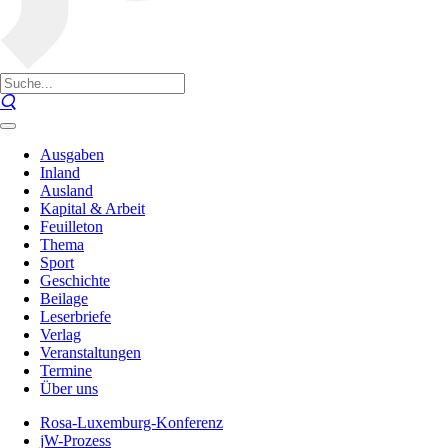
Ausgaben
Inland
Ausland
Kapital & Arbeit
Feuilleton
Thema
Sport
Geschichte
Beilage
Leserbriefe
Verlag
Veranstaltungen
Termine
Über uns
Rosa-Luxemburg-Konferenz
jW-Prozess