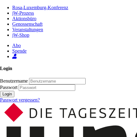
Zum
Rosa-Luxemburg-Konferenz
Inhalt
jW-Prozess
der
Aktionsbüro
Seite
Genossenschaft
Veranstaltungen
jW-Shop
Abo
Spende
Login
Benutzername
Passwort
Login
Passwort vergessen?