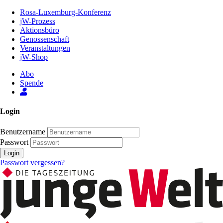
Zum
Rosa-Luxemburg-Konferenz
Inhalt
jW-Prozess
der
Aktionsbüro
Seite
Genossenschaft
Veranstaltungen
jW-Shop
Abo
Spende
Login
Benutzername
Passwort
Login
Passwort vergessen?