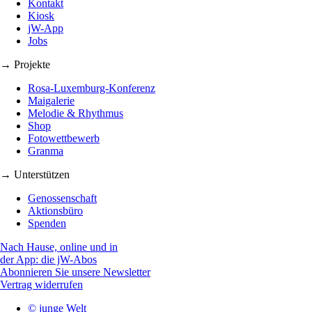
Kontakt
Kiosk
jW-App
Jobs
→ Projekte
Rosa-Luxemburg-Konferenz
Maigalerie
Melodie & Rhythmus
Shop
Fotowettbewerb
Granma
→ Unterstützen
Genossenschaft
Aktionsbüro
Spenden
Nach Hause, online und in
der App: die jW-Abos
Abonnieren Sie unsere Newsletter
Vertrag widerrufen
© junge Welt