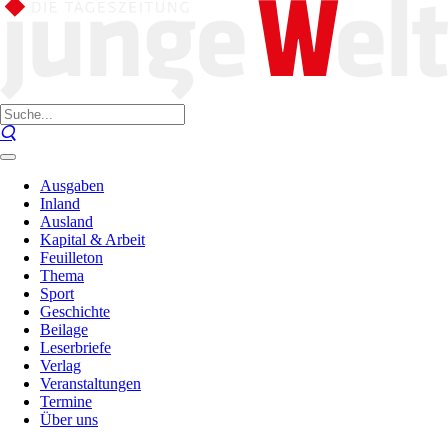
Ausgaben
Inland
Ausland
Kapital & Arbeit
Feuilleton
Thema
Sport
Geschichte
Beilage
Leserbriefe
Verlag
Veranstaltungen
Termine
Über uns