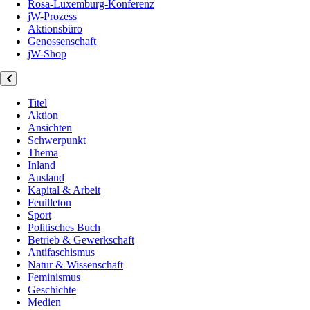
Rosa-Luxemburg-Konferenz
jW-Prozess
Aktionsbüro
Genossenschaft
jW-Shop
Titel
Aktion
Ansichten
Schwerpunkt
Thema
Inland
Ausland
Kapital & Arbeit
Feuilleton
Sport
Politisches Buch
Betrieb & Gewerkschaft
Antifaschismus
Natur & Wissenschaft
Feminismus
Geschichte
Medien