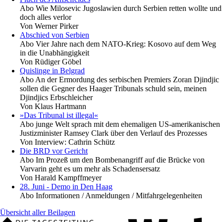
Abo
Wie Milosevic Jugoslawien durch Serbien retten wollte und
doch alles verlor
Von
Werner Pirker
Abschied von Serbien
Abo
Vier Jahre nach dem NATO-Krieg: Kosovo auf dem Weg
in die Unabhängigkeit
Von
Rüdiger Göbel
Quislinge in Belgrad
Abo
An der Ermordung des serbischen Premiers Zoran Djindjic
sollen die Gegner des Haager Tribunals schuld sein, meinen
Djindjics Erbschleicher
Von
Klaus Hartmann
»Das Tribunal ist illegal«
Abo
junge Welt sprach mit dem ehemaligen US-amerikanischen
Justizminister Ramsey Clark über den Verlauf des Prozesses
Von
Interview: Cathrin Schütz
Die BRD vor Gericht
Abo
Im Prozeß um den Bombenangriff auf die Brücke von
Varvarin geht es um mehr als Schadensersatz
Von
Harald Kampffmeyer
28. Juni - Demo in Den Haag
Abo
Informationen / Anmeldungen / Mitfahrgelegenheiten
Übersicht aller Beilagen