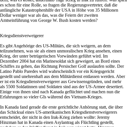
es schon für eine Rolle, so fragen die Regierungsvertreter, daß die
anfängliche Katastrophenhilfe der USA in Höhe von 35 Millionen
Dollar weniger war als das, was die Feiern der zweiten
Amtseinführung von George W. Bush kosten werden?
Kriegsdienstverweigerer
Es gibt Angehörige des US-Militärs, die sich weigern, an dem
teilzunehmen, was sie als einen unmoralischen Krieg ansehen, einen
Krieg, der unter betrügerischen Vorwänden geführt wird. Im
Dezember 2004 hat ein Marinesoldat sich geweigert, an Bord eines
Schiffes zu gehen, das Richtung Persischer Golf auslaufen sollte. Der
Latino Pablo Paredes wird wahrscheinlich vor ein Kriegsgericht
gestellt und unehrenhaft aus dem Militärdienst entlassen werden. Aber
er ist ein Kriegsdienstverweigerer aus Gewissensgründen, und mehr
als 5500 Soldatinnen und Soldaten sind aus der US-Armee desertiert.
Einige von ihnen sind nach Kanada geflüchtet und machen nun die
Erfahrungen so vieler GIs während des Vietnam-Krieges.
In Kanada fand gerade die erste gerichtliche Anhörung statt, die über
das Schicksal eines US-amerikanischen Kriegsdienstverweigerers
entscheidet, der nicht in den Irak-Krieg ziehen wollte: Jeremy
Hinzman hat in Kanada einen Asylantrag als Flüchtling gestellt,