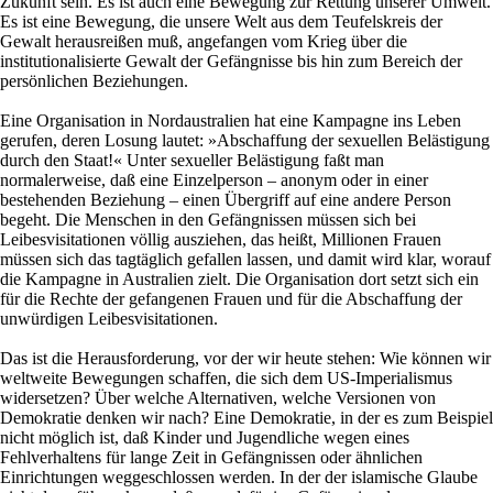
Zukunft sein. Es ist auch eine Bewegung zur Rettung unserer Umwelt.
Es ist eine Bewegung, die unsere Welt aus dem Teufelskreis der
Gewalt herausreißen muß, angefangen vom Krieg über die
institutionalisierte Gewalt der Gefängnisse bis hin zum Bereich der
persönlichen Beziehungen.
Eine Organisation in Nordaustralien hat eine Kampagne ins Leben
gerufen, deren Losung lautet: »Abschaffung der sexuellen Belästigung
durch den Staat!« Unter sexueller Belästigung faßt man
normalerweise, daß eine Einzelperson – anonym oder in einer
bestehenden Beziehung – einen Übergriff auf eine andere Person
begeht. Die Menschen in den Gefängnissen müssen sich bei
Leibesvisitationen völlig ausziehen, das heißt, Millionen Frauen
müssen sich das tagtäglich gefallen lassen, und damit wird klar, worauf
die Kampagne in Australien zielt. Die Organisation dort setzt sich ein
für die Rechte der gefangenen Frauen und für die Abschaffung der
unwürdigen Leibesvisitationen.
Das ist die Herausforderung, vor der wir heute stehen: Wie können wir
weltweite Bewegungen schaffen, die sich dem US-Imperialismus
widersetzen? Über welche Alternativen, welche Versionen von
Demokratie denken wir nach? Eine Demokratie, in der es zum Beispiel
nicht möglich ist, daß Kinder und Jugendliche wegen eines
Fehlverhaltens für lange Zeit in Gefängnissen oder ähnlichen
Einrichtungen weggeschlossen werden. In der der islamische Glaube