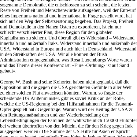
sogenannte Demokratie, die entschlossen zu sein scheint, die letzten
Reste von Freiheit und Menschenwürde aufzugeben, weil der Entwurf
eines Imperiums national und international in Frage gestellt wird, hat
sich auf den Weg der Selbstzerstörung begeben. Das Projekt, Freiheit
und Demokratie in den Nahen Osten zu exportieren, ist ein nur
schlecht verschleierter Plan, diese Region für den globalen
Kapitalismus zu sichern. Und überall gibt es Widerstand – Widerstand
innerhalb und außerhalb Iraks. Widerstand innerhalb und außerhalb der
USA. Widerstand in Europa und auch hier in Deutschland. Widerstand
in den Streitkräften der USA. Wir alle können der Bush-
Administration entgegenhalten, was Rosa Luxemburgs Worte waren
und das Thema dieser Konferenz ist: »Eure ›Ordnung‹ ist auf Sand
gebaut«.
George W. Bush und seine Kohorten haben nicht geglaubt, daß die
Opposition und die gegen die USA gerichteten Gefühle in aller Welt
zu einer solchen Flut anwachsen könnten. Warum, so fragte der
scheidende US-Außenminister, gibt es soviel Kritik an der Rolle,
welche die US-Regierung bei den Hilfsmaßnahmen für die Tsunami-
Opfer gespielt hat? Gegenfrage: Warum wird der Beitrag der USA zu
den Rettungsmaßnahmen und zur Wiederherstellung der
Lebensbedingungen der Familien der wahrscheinlich 150000 Flutopfer
bei weitem übertroffen von den Mitteln, die für den Krieg gegen Irak
ausgegeben werden? Die Summe der US-Hilfe für Asien entspricht
dem, was es kostet, anderthalb Tage Krieg in Irak zu führen. Was spielt