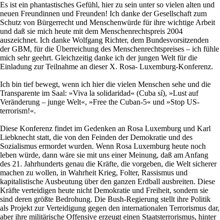
Es ist ein phantastisches Gefühl, hier zu sein unter so vielen alten und
neuen Freundinnen und Freunden! Ich danke der Gesellschaft zum
Schutz von Bürgerrecht und Menschenwürde für ihre wichtige Arbeit
und daß sie mich heute mit dem Menschenrechtspreis 2004
auszeichnet. Ich danke Wolfgang Richter, dem Bundesvorsitzenden
der GBM, für die Überreichung des Menschenrechtspreises – ich fühle
mich sehr geehrt. Gleichzeitig danke ich der jungen Welt für die
Einladung zur Teilnahme an dieser X. Rosa- Luxemburg-Konferenz.
Ich bin tief bewegt, wenn ich hier die vielen Menschen sehe und die
Transparente im Saal: »Viva la solidaridad« (Cuba sí), »Lust auf
Veränderung – junge Welt«, »Free the Cuban-5« und »Stop US-
terrorism!«.
Diese Konferenz findet im Gedenken an Rosa Luxemburg und Karl
Liebknecht statt, die von den Feinden der Demokratie und des
Sozialismus ermordet wurden. Wenn Rosa Luxemburg heute noch
leben würde, dann wäre sie mit uns einer Meinung, daß am Anfang
des 21. Jahrhunderts genau die Kräfte, die vorgeben, die Welt sicherer
machen zu wollen, in Wahrheit Krieg, Folter, Rassismus und
kapitalistische Ausbeutung über den ganzen Erdball ausbreiten. Diese
Kräfte verteidigen heute nicht Demokratie und Freiheit, sondern sie
sind deren größte Bedrohung. Die Bush-Regierung stellt ihre Politik
als Projekt zur Verteidigung gegen den internationalen Terrorismus dar,
aber ihre militärische Offensive erzeugt einen Staatsterrorismus, hinter