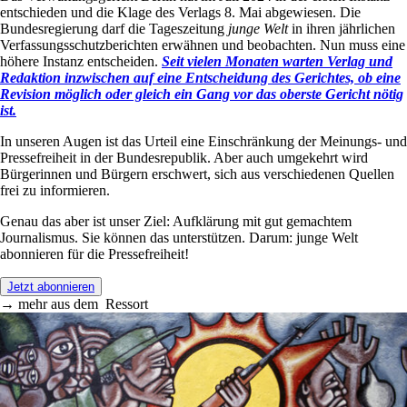
entschieden und die Klage des Verlags 8. Mai abgewiesen. Die
Bundesregierung darf die Tageszeitung
junge Welt
in ihren jährlichen
Verfassungsschutzberichten erwähnen und beobachten. Nun muss eine
höhere Instanz entscheiden.
Seit vielen Monaten warten Verlag und
Redaktion inzwischen auf eine Entscheidung des Gerichtes, ob eine
Revision möglich oder gleich ein Gang vor das oberste Gericht nötig
ist.
In unseren Augen ist das Urteil eine Einschränkung der Meinungs- und
Pressefreiheit in der Bundesrepublik. Aber auch umgekehrt wird
Bürgerinnen und Bürgern erschwert, sich aus verschiedenen Quellen
frei zu informieren.
Genau das aber ist unser Ziel: Aufklärung mit gut gemachtem
Journalismus. Sie können das unterstützen. Darum: junge Welt
abonnieren für die Pressefreiheit!
Jetzt abonnieren
→
mehr aus dem
Ressort