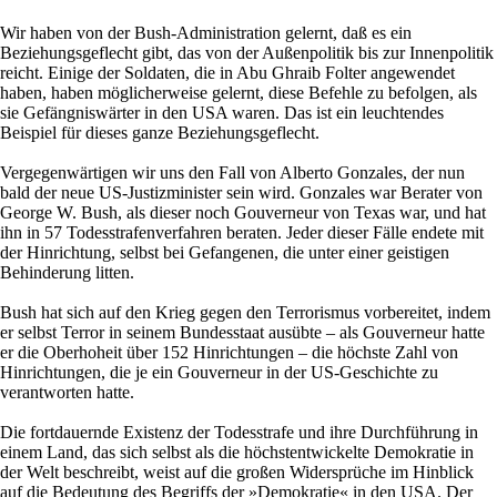
Wir haben von der Bush-Administration gelernt, daß es ein
Beziehungsgeflecht gibt, das von der Außenpolitik bis zur Innenpolitik
reicht. Einige der Soldaten, die in Abu Ghraib Folter angewendet
haben, haben möglicherweise gelernt, diese Befehle zu befolgen, als
sie Gefängniswärter in den USA waren. Das ist ein leuchtendes
Beispiel für dieses ganze Beziehungsgeflecht.
Vergegenwärtigen wir uns den Fall von Alberto Gonzales, der nun
bald der neue US-Justizminister sein wird. Gonzales war Berater von
George W. Bush, als dieser noch Gouverneur von Texas war, und hat
ihn in 57 Todesstrafenverfahren beraten. Jeder dieser Fälle endete mit
der Hinrichtung, selbst bei Gefangenen, die unter einer geistigen
Behinderung litten.
Bush hat sich auf den Krieg gegen den Terrorismus vorbereitet, indem
er selbst Terror in seinem Bundesstaat ausübte – als Gouverneur hatte
er die Oberhoheit über 152 Hinrichtungen – die höchste Zahl von
Hinrichtungen, die je ein Gouverneur in der US-Geschichte zu
verantworten hatte.
Die fortdauernde Existenz der Todesstrafe und ihre Durchführung in
einem Land, das sich selbst als die höchstentwickelte Demokratie in
der Welt beschreibt, weist auf die großen Widersprüche im Hinblick
auf die Bedeutung des Begriffs der »Demokratie« in den USA. Der