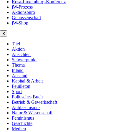
Rosa-Luxemburg-Konferenz
jW-Prozess
Aktionsbüro
Genossenschaft
jW-Shop
Titel
Aktion
Ansichten
Schwerpunkt
Thema
Inland
Ausland
Kapital & Arbeit
Feuilleton
Sport
Politisches Buch
Betrieb & Gewerkschaft
Antifaschismus
Natur & Wissenschaft
Feminismus
Geschichte
Medien