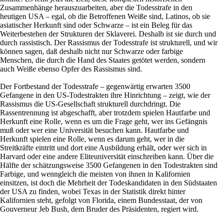
Zusammenhänge herauszuarbeiten, aber die Todesstrafe in den
heutigen USA – egal, ob die Betroffenen Weiße sind, Latinos, ob sie
asiatischer Herkunft sind oder Schwarze – ist ein Beleg für das
Weiterbestehen der Strukturen der Sklaverei. Deshalb ist sie durch und
durch rassistisch. Der Rassismus der Todesstrafe ist strukturell, und wir
können sagen, daß deshalb nicht nur Schwarze oder farbige
Menschen, die durch die Hand des Staates getötet werden, sondern
auch Weiße ebenso Opfer des Rassismus sind.
Der Fortbestand der Todesstrafe – gegenwärtig erwarten 3500
Gefangene in den US-Todestrakten ihre Hinrichtung – zeigt, wie der
Rassismus die US-Gesellschaft strukturell durchdringt. Die
Rassentrennung ist abgeschafft, aber trotzdem spielen Hautfarbe und
Herkunft eine Rolle, wenn es um die Frage geht, wer ins Gefängnis
muß oder wer eine Universität besuchen kann. Hautfarbe und
Herkunft spielen eine Rolle, wenn es darum geht, wer in die
Streitkräfte eintritt und dort eine Ausbildung erhält, oder wer sich in
Harvard oder eine andere Eliteuniversität einschreiben kann. Über die
Hälfte der schätzungsweise 3500 Gefangenen in den Todestrakten sind
Farbige, und wenngleich die meisten von ihnen in Kalifornien
einsitzen, ist doch die Mehrheit der Todeskandidaten in den Südstaaten
der USA zu finden, wobei Texas in der Statistik direkt hinter
Kalifornien steht, gefolgt von Florida, einem Bundesstaat, der von
Gouverneur Jeb Bush, dem Bruder des Präsidenten, regiert wird.