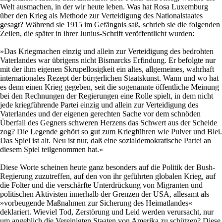
Welt ausmachen, in der wir heute leben. Was hat Rosa Luxemburg
über den Krieg als Methode zur Verteidigung des Nationalstaates
gesagt? Während sie 1915 im Gefängnis saß, schrieb sie die folgenden
Zeilen, die später in ihrer Junius-Schrift veröffentlicht wurden:
»Das Kriegmachen einzig und allein zur Verteidigung des bedrohten
Vaterlandes war übrigens nicht Bismarcks Erfindung. Er befolgte nur
mit der ihm eigenen Skrupellosigkeit ein altes, allgemeines, wahrhaft
internationales Rezept der bürgerlichen Staatskunst. Wann und wo hat
es denn einen Krieg gegeben, seit die sogenannte öffentliche Meinung
bei den Rechnungen der Regierungen eine Rolle spielt, in dem nicht
jede kriegführende Partei einzig und allein zur Verteidigung des
Vaterlandes und der eigenen gerechten Sache vor dem schnöden
Überfall des Gegners schweren Herzens das Schwert aus der Scheide
zog? Die Legende gehört so gut zum Kriegführen wie Pulver und Blei.
Das Spiel ist alt. Neu ist nur, daß eine sozialdemokratische Partei an
diesem Spiel teilgenommen hat.«
Diese Worte scheinen heute ganz besonders auf die Politik der Bush-
Regierung zuzutreffen, auf den von ihr geführten globalen Krieg, auf
die Folter und die verschärfte Unterdrückung von Migranten und
politischen Aktivisten innerhalb der Grenzen der USA, allesamt als
»vorbeugende Maßnahmen zur Sicherung des Heimatlandes«
deklariert. Wieviel Tod, Zerstörung und Leid werden verursacht, nur
um angeblich die Vereinigten Staaten von Amerika zu schützen? Diese