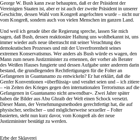
George W. Bush kann zwar behaupten, daß er der Präsident der
Vereinigten Staaten ist, aber er ist auch der zweite Präsident in unserer
Geschichte, dessen Wahl vom Kongreß angefochten wurde – nicht nur
vom Kongreß, sondern auch von vielen Menschen im ganzen Land.
Und weil ich gerade über die Regierung spreche, lassen Sie mich
sagen, daß Bush, dessen reaktionäre Haltung uns wohlbekannt ist, uns
immer wieder aufs neue überrascht mit seiner Verachtung des
demokratischen Prozesses und mit der Unverfrorenheit seines
extremen Konservatismus. Wer anders als Bush würde es wagen, den
Mann zum neuen Justizminister zu ernennen, der vorher als Berater
des Weißen Hauses fungierte und dessen Aufgabe unter anderem darin
bestand, die grundlegenden Rechtfertigungen für die Folter an
Gefangenen in Guantanamo zu entwickeln? Er hat erklärt, daß die
Genfer Konventionen »überflüssig« und veraltet seien und – ich zitiere
– »in Zeiten des Krieges gegen den internationalen Terrorismus auf die
Gefangenen in Guantanamo nicht anwendbar«. Zwei Jahre später
haben die Bilder aus Abu Ghraib der Welt einen Schock versetzt.
Dieser Mann, der Vernehmungsmethoden gerechtfertigt hat, die auf
physischer, seelischer – und möglicherweise sexueller – Folter
basierten, steht nun kurz davor, vom Kongreß als der neue
Justizminister bestätigt zu werden.
Erbe der Sklaverei