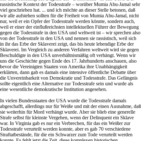
rassistische Kontext der Todesstrafe – worüber Mumia Abu-Jamal sehr
viel geschrieben hat. ... und ich möchte an dieser Stelle betonen, daß
wir alle aufstehen sollten für die Freiheit von Mumia Abu-Jamal, nicht
nur, weil er ein Opfer der Todesstrafe werden könnte, sondern auch,
weil er einer der einflußreichsten intellektuellen Führer der Bewegung
gegen die Todesstrafe in den USA und weltweit ist – wir sprechen also
von der Todesstrafe in den USA und nennen sie rassistisch, weil sich
in ihr das Erbe der Sklaverei zeigt, das bis heute lebendige Erbe der
Sklaverei. Im Vergleich zu anderen Verfahren weltweit wird sie gegen
Beschuldigte in den USA unverhältnismäßig oft verhängt. Wenn wir
uns die Geschichte gegen Ende des 17. Jahrhunderts anschauen, also
bevor die Vereinigten Staaten von Amerika ihre Unabhängigkeit
erklärten, dann gab es damals eine intensive öffentliche Debatte über
die Unvereinbarkeit von Demokratie und Todesstrafe. Das Gefängnis
sollte eigentlich eine Alternative zur Todesstrafe sein und wurde als
eine wesentliche demokratische Institution angesehen.
In vielen Bundesstaaten der USA wurde die Todesstrafe damals
abgeschafft, allerdings nur für Weiße und mit der einen Ausnahme, daß
sie weiterhin für Mord verhängt wurde. Aber sie blieb eine generelle
Strafe selbst für kleinste Vergehen, wenn der Delinquent ein Sklave
war. In Virginia gab es nur ein Verbrechen, für das ein Weißer zur
Todesstrafe verurteilt werden konnte, aber es gab 70 verschiedene
Straftatbestände, für die ein Schwarzer zum Tode verurteilt werden
konnte. Es fehlt jetzt die Zeit, diese komplexen historischen