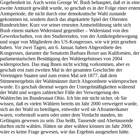
Gegebenheit ist. Auch wenn George W. Bush behauptet, daß er in eine
zweite Amtszeit gewählt wurde, so geschah es in der Folge einer ersten
Amtsperiode, die nicht durch eine demokratische Wahl zustande
gekommen ist, sondern durch das abgekartete Spiel der Obersten
Bundesrichter. Kurz vor seiner erneuten Amtseinführung sieht sich
Bush einem starken Widerstand gegenüber – Widerstand von den
Gewerkschaften, von den Studierenden, von der Antikriegsbewegung
und sogar von Mitgliedern des US-Kongresses, wie wir jetzt gesehen
haben. Vor zwei Tagen, am 6. Januar, haben Abgeordnete des
Kongresses, darunter die Senatorin Barbara Boxer aus Kalifornien, der
parlamentarischen Bestätigung des Wahlergebnisses von 2004
widersprochen. Das mag Ihnen nicht wichtig vorkommen, aber es
geschah erst zum zweiten Mal in der gesamten Geschichte der
Vereinigten Staaten und zum ersten Mal seit 1877, daß dem
Stimmenergebnis der Wahlmänner durch Abgeordnete widersprochen
wurde. Es geschah diesmal wegen der Unregelmäßigkeiten während
der Wahl und wegen zahlreicher Fälle der Verweigerung des
Wahlrechts im Bundesstaat Ohio. Ich bin mir nicht sicher, ob Sie
wissen, daß es vielen Wählern bereits im Jahr 2000 verweigert wurde,
sich an der Wahl zu beteiligen, entweder weil sie Afroamerikaner
waren, vorbestraft waren oder unter dem Verdacht standen, im
Gefängnis gewesen zu sein. Das heißt, Tausende und Abertausende
durften nicht wählen. Hätten sie aber wählen können im Jahr 2000,
wäre es keine Frage gewesen, wie das Ergebnis ausgesehen hätte.