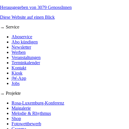
Herausgegeben von 3079 GenossInnen
Diese Website auf einen Blick
→ Service
Aboservice
Abo kündigen
Newsletter
Werben
Veranstaltungen
Terminkalender
Kontakt
Kiosk
jW-App
Jobs
→ Projekte
Rosa-Luxemburg-Konferenz
Maigalerie
Melodie & Rhythmus
Shop
Fotowettbewerb
Granma