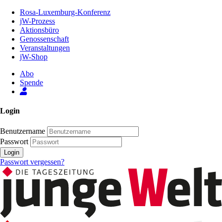
Zum
Rosa-Luxemburg-Konferenz
Inhalt
jW-Prozess
der
Aktionsbüro
Seite
Genossenschaft
Veranstaltungen
jW-Shop
Abo
Spende
Login
Benutzername
Passwort
Login
Passwort vergessen?