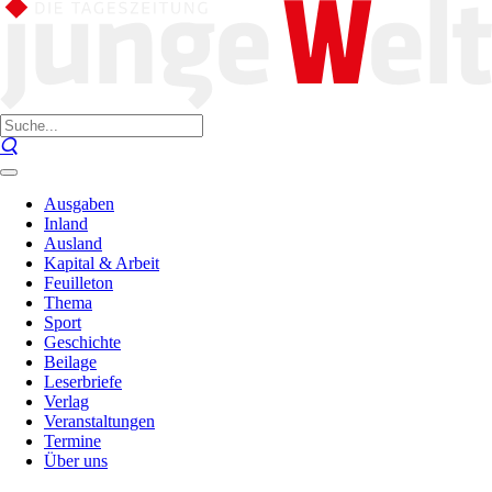
Ausgaben
Inland
Ausland
Kapital & Arbeit
Feuilleton
Thema
Sport
Geschichte
Beilage
Leserbriefe
Verlag
Veranstaltungen
Termine
Über uns