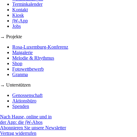
Terminkalender
Kontakt
Kiosk
jW-App
Jobs
→ Projekte
Rosa-Luxemburg-Konferenz
Maigalerie
Melodie & Rhythmus
Shop
Fotowettbewerb
Granma
→ Unterstützen
Genossenschaft
Aktionsbüro
Spenden
Nach Hause, online und in
der App: die jW-Abos
Abonnieren Sie unsere Newsletter
Vertrag widerrufen