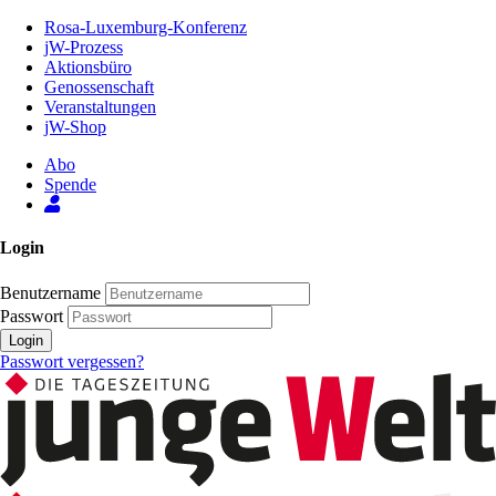
Zum
Rosa-Luxemburg-Konferenz
Inhalt
jW-Prozess
der
Aktionsbüro
Seite
Genossenschaft
Veranstaltungen
jW-Shop
Abo
Spende
Login
Benutzername
Passwort
Login
Passwort vergessen?