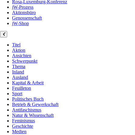
Rosa-Luxemburg-Konferenz
jW-Prozess
Aktionsbüro
Genossenschaft
jW-Shop
Titel
Aktion
Ansichten
Schwerpunkt
Thema
Inland
Ausland
Kapital & Arbeit
Feuilleton
Sport
Politisches Buch
Betrieb & Gewerkschaft
Antifaschismus
Natur & Wissenschaft
Feminismus
Geschichte
Medien