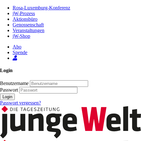
Zum
Rosa-Luxemburg-Konferenz
Inhalt
jW-Prozess
der
Aktionsbüro
Seite
Genossenschaft
Veranstaltungen
jW-Shop
Abo
Spende
Login
Benutzername
Passwort
Login
Passwort vergessen?