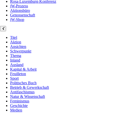
Rosa-Luxemburg-Konferenz
jW-Prozess
Aktionsbüro
Genossenschaft
jW-Shop
Titel
Aktion
Ansichten
Schwerpunkt
Thema
Inland
Ausland
Kapital & Arbeit
Feuilleton
Sport
Politisches Buch
Betrieb & Gewerkschaft
Antifaschismus
Natur & Wissenschaft
Feminismus
Geschichte
Medien