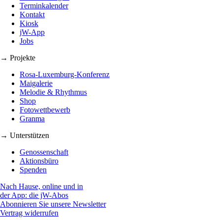
Terminkalender
Kontakt
Kiosk
jW-App
Jobs
→ Projekte
Rosa-Luxemburg-Konferenz
Maigalerie
Melodie & Rhythmus
Shop
Fotowettbewerb
Granma
→ Unterstützen
Genossenschaft
Aktionsbüro
Spenden
Nach Hause, online und in
der App: die jW-Abos
Abonnieren Sie unsere Newsletter
Vertrag widerrufen