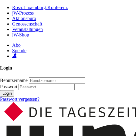
Zum
Rosa-Luxemburg-Konferenz
Inhalt
jW-Prozess
der
Aktionsbüro
Seite
Genossenschaft
Veranstaltungen
jW-Shop
Abo
Spende
Login
Benutzername
Passwort
Login
Passwort vergessen?