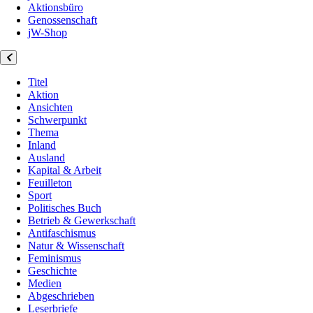
Aktionsbüro
Genossenschaft
jW-Shop
Titel
Aktion
Ansichten
Schwerpunkt
Thema
Inland
Ausland
Kapital & Arbeit
Feuilleton
Sport
Politisches Buch
Betrieb & Gewerkschaft
Antifaschismus
Natur & Wissenschaft
Feminismus
Geschichte
Medien
Abgeschrieben
Leserbriefe