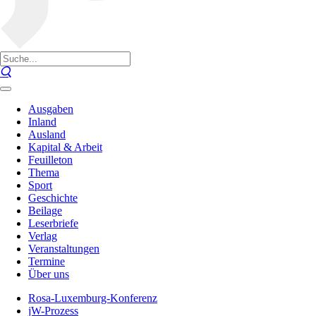
Ausgaben
Inland
Ausland
Kapital & Arbeit
Feuilleton
Thema
Sport
Geschichte
Beilage
Leserbriefe
Verlag
Veranstaltungen
Termine
Über uns
Rosa-Luxemburg-Konferenz
jW-Prozess