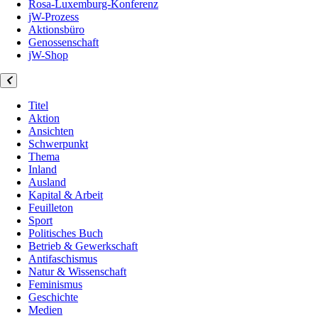
Rosa-Luxemburg-Konferenz
jW-Prozess
Aktionsbüro
Genossenschaft
jW-Shop
Titel
Aktion
Ansichten
Schwerpunkt
Thema
Inland
Ausland
Kapital & Arbeit
Feuilleton
Sport
Politisches Buch
Betrieb & Gewerkschaft
Antifaschismus
Natur & Wissenschaft
Feminismus
Geschichte
Medien