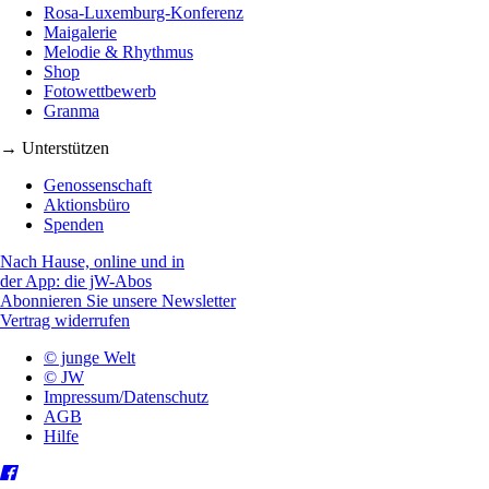
Rosa-Luxemburg-Konferenz
Maigalerie
Melodie & Rhythmus
Shop
Fotowettbewerb
Granma
→ Unterstützen
Genossenschaft
Aktionsbüro
Spenden
Nach Hause, online und in
der App: die jW-Abos
Abonnieren Sie unsere Newsletter
Vertrag widerrufen
© junge Welt
© JW
Impressum/Datenschutz
AGB
Hilfe