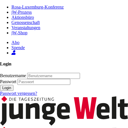
Zum
Rosa-Luxemburg-Konferenz
Inhalt
jW-Prozess
der
Aktionsbüro
Seite
Genossenschaft
Veranstaltungen
jW-Shop
Abo
Spende
Login
Benutzername
Passwort
Login
Passwort vergessen?