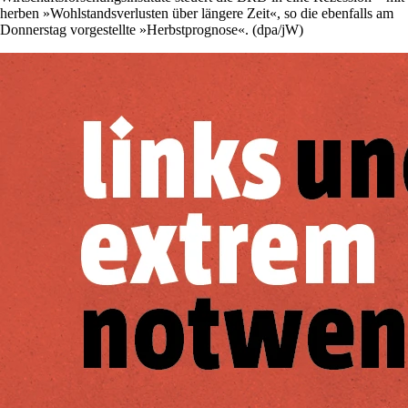
herben »Wohlstandsverlusten über längere Zeit«, so die ebenfalls am
Donnerstag vorgestellte »Herbstprognose«. (dpa/jW)