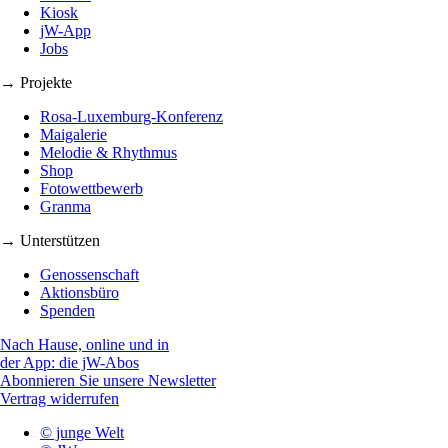
Kiosk
jW-App
Jobs
→ Projekte
Rosa-Luxemburg-Konferenz
Maigalerie
Melodie & Rhythmus
Shop
Fotowettbewerb
Granma
→ Unterstützen
Genossenschaft
Aktionsbüro
Spenden
Nach Hause, online und in
der App: die jW-Abos
Abonnieren Sie unsere Newsletter
Vertrag widerrufen
© junge Welt