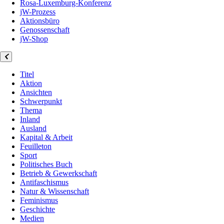
Rosa-Luxemburg-Konferenz
jW-Prozess
Aktionsbüro
Genossenschaft
jW-Shop
Titel
Aktion
Ansichten
Schwerpunkt
Thema
Inland
Ausland
Kapital & Arbeit
Feuilleton
Sport
Politisches Buch
Betrieb & Gewerkschaft
Antifaschismus
Natur & Wissenschaft
Feminismus
Geschichte
Medien