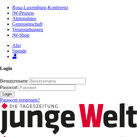
Zum
Rosa-Luxemburg-Konferenz
Inhalt
jW-Prozess
der
Aktionsbüro
Seite
Genossenschaft
Veranstaltungen
jW-Shop
Abo
Spende
Login
Benutzername
Passwort
Login
Passwort vergessen?