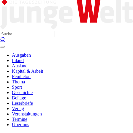
Ausgaben
Inland
Ausland
Kapital & Arbeit
Feuilleton
Thema
Sport
Geschichte
Beilage
Leserbriefe
Verlag
Veranstaltungen
Termine
Über uns