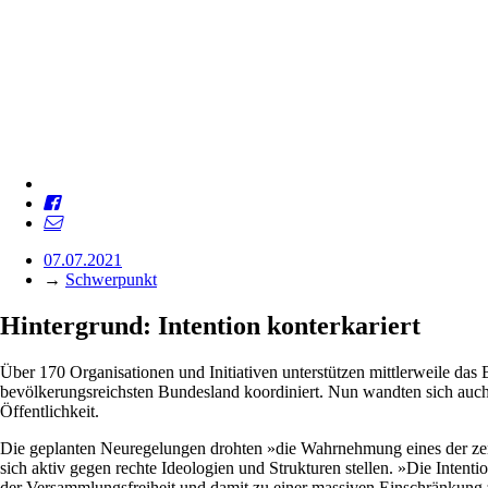
07.07.2021
→
Schwerpunkt
Hintergrund: Intention konterkariert
Über 170 Organisationen und Initiativen unterstützen mittlerweile d
bevölkerungsreichsten Bundesland koordiniert. Nun wandten sich au
Öffentlichkeit.
Die geplanten Neuregelungen drohten »die Wahrnehmung eines der zentr
sich aktiv gegen rechte Ideologien und Strukturen stellen. »Die Intent
der Versammlungsfreiheit und damit zu einer massiven Einschränkung z