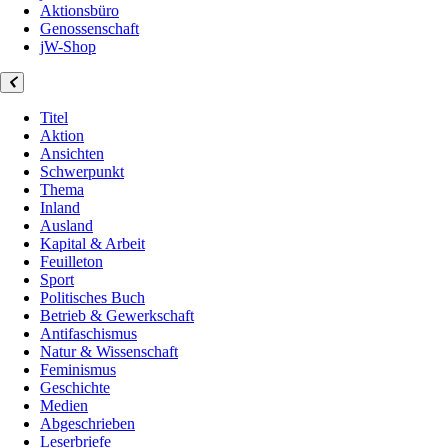
Aktionsbüro
Genossenschaft
jW-Shop
Titel
Aktion
Ansichten
Schwerpunkt
Thema
Inland
Ausland
Kapital & Arbeit
Feuilleton
Sport
Politisches Buch
Betrieb & Gewerkschaft
Antifaschismus
Natur & Wissenschaft
Feminismus
Geschichte
Medien
Abgeschrieben
Leserbriefe