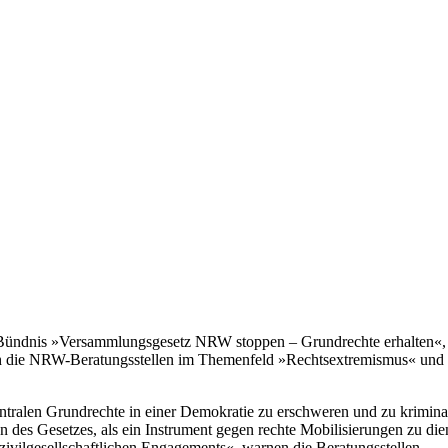
as Bündnis »Versammlungsgesetz NRW stoppen – Grundrechte erhalten«,
ch die NRW-Beratungsstellen im Themenfeld »Rechtsextremismus« und 
alen Grundrechte in einer Demokratie zu erschweren und zu kriminalisi
ion des Gesetzes, als ein Instrument gegen rechte Mobilisierungen zu di
ivilgesellschaftlichen Engagements«, warnen die Beratungsstellen.