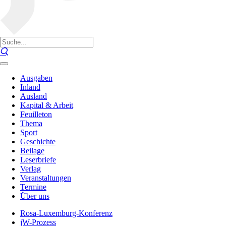
Ausgaben
Inland
Ausland
Kapital & Arbeit
Feuilleton
Thema
Sport
Geschichte
Beilage
Leserbriefe
Verlag
Veranstaltungen
Termine
Über uns
Rosa-Luxemburg-Konferenz
jW-Prozess