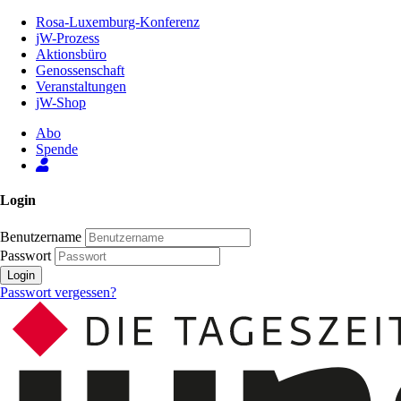
Zum
Rosa-Luxemburg-Konferenz
Inhalt
jW-Prozess
der
Aktionsbüro
Seite
Genossenschaft
Veranstaltungen
jW-Shop
Abo
Spende
Login
Benutzername
Passwort
Login
Passwort vergessen?