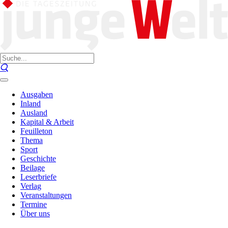
Ausgaben
Inland
Ausland
Kapital & Arbeit
Feuilleton
Thema
Sport
Geschichte
Beilage
Leserbriefe
Verlag
Veranstaltungen
Termine
Über uns