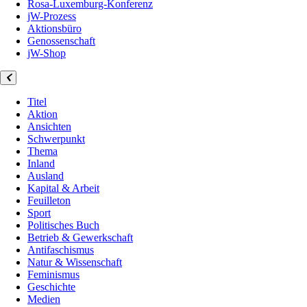
Rosa-Luxemburg-Konferenz
jW-Prozess
Aktionsbüro
Genossenschaft
jW-Shop
Titel
Aktion
Ansichten
Schwerpunkt
Thema
Inland
Ausland
Kapital & Arbeit
Feuilleton
Sport
Politisches Buch
Betrieb & Gewerkschaft
Antifaschismus
Natur & Wissenschaft
Feminismus
Geschichte
Medien