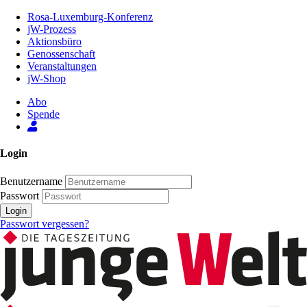
Zum
Rosa-Luxemburg-Konferenz
Inhalt
jW-Prozess
der
Aktionsbüro
Seite
Genossenschaft
Veranstaltungen
jW-Shop
Abo
Spende
Login
Benutzername
Passwort
Login
Passwort vergessen?