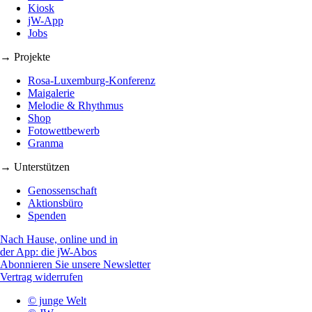
Kiosk
jW-App
Jobs
→ Projekte
Rosa-Luxemburg-Konferenz
Maigalerie
Melodie & Rhythmus
Shop
Fotowettbewerb
Granma
→ Unterstützen
Genossenschaft
Aktionsbüro
Spenden
Nach Hause, online und in
der App: die jW-Abos
Abonnieren Sie unsere Newsletter
Vertrag widerrufen
© junge Welt