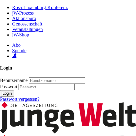
Zum
Rosa-Luxemburg-Konferenz
Inhalt
jW-Prozess
der
Aktionsbüro
Seite
Genossenschaft
Veranstaltungen
jW-Shop
Abo
Spende
Login
Benutzername
Passwort
Login
Passwort vergessen?