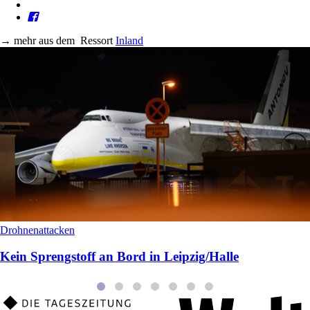
→
mehr aus dem
Ressort
Inland
Drohnenattacken
Kein Sprengstoff an Bord in Leipzig/Halle