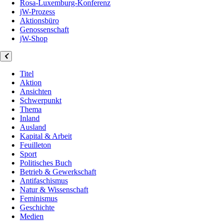
Rosa-Luxemburg-Konferenz
jW-Prozess
Aktionsbüro
Genossenschaft
jW-Shop
Titel
Aktion
Ansichten
Schwerpunkt
Thema
Inland
Ausland
Kapital & Arbeit
Feuilleton
Sport
Politisches Buch
Betrieb & Gewerkschaft
Antifaschismus
Natur & Wissenschaft
Feminismus
Geschichte
Medien