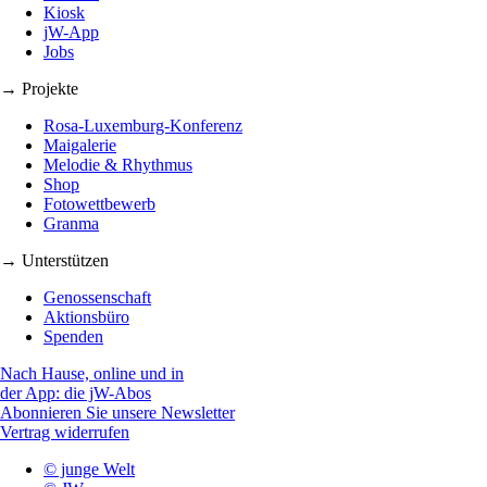
Kiosk
jW-App
Jobs
→ Projekte
Rosa-Luxemburg-Konferenz
Maigalerie
Melodie & Rhythmus
Shop
Fotowettbewerb
Granma
→ Unterstützen
Genossenschaft
Aktionsbüro
Spenden
Nach Hause, online und in
der App: die jW-Abos
Abonnieren Sie unsere Newsletter
Vertrag widerrufen
© junge Welt