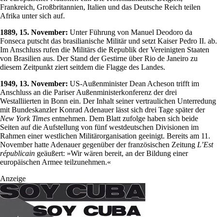
Frankreich, Großbritannien, Italien und das Deutsche Reich teilen
Afrika unter sich auf.
1889, 15. November:
Unter Führung von Manuel Deodoro da
Fonseca putscht das brasilianische Militär und setzt Kaiser Pedro II. ab.
Im Anschluss rufen die Militärs die Republik der Vereinigten Staaten
von Brasilien aus. Der Stand der Gestirne über Rio de Janeiro zu
diesem Zeitpunkt ziert seitdem die Flagge des Landes.
1949, 13. November:
US-Außenminister Dean Acheson trifft im
Anschluss an die Pariser Außenministerkonferenz der drei
Westalliierten in Bonn ein. Der Inhalt seiner vertraulichen Unterredung
mit Bundeskanzler Konrad Adenauer lässt sich drei Tage später der
New York Times
entnehmen. Dem Blatt zufolge haben sich beide
Seiten auf die Aufstellung von fünf westdeutschen Divisionen im
Rahmen einer westlichen Militärorganisation geeinigt. Bereits am 11.
November hatte Adenauer gegenüber der französischen Zeitung
L’Est
républicain
geäußert: »Wir wären bereit, an der Bildung einer
europäischen Armee teilzunehmen.«
Anzeige