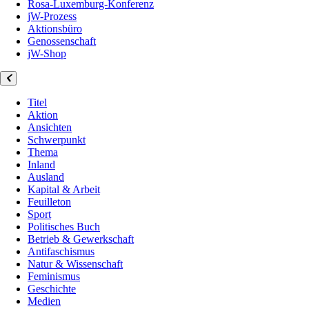
Rosa-Luxemburg-Konferenz
jW-Prozess
Aktionsbüro
Genossenschaft
jW-Shop
Titel
Aktion
Ansichten
Schwerpunkt
Thema
Inland
Ausland
Kapital & Arbeit
Feuilleton
Sport
Politisches Buch
Betrieb & Gewerkschaft
Antifaschismus
Natur & Wissenschaft
Feminismus
Geschichte
Medien