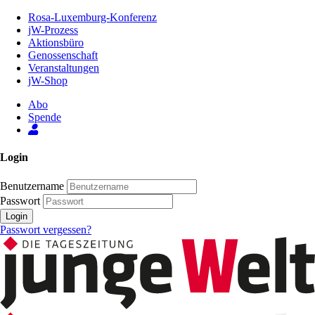
Zum
Rosa-Luxemburg-Konferenz
Inhalt
jW-Prozess
der
Aktionsbüro
Seite
Genossenschaft
Veranstaltungen
jW-Shop
Abo
Spende
Login
Benutzername
Passwort
Login
Passwort vergessen?