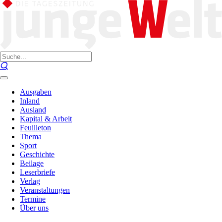
Ausgaben
Inland
Ausland
Kapital & Arbeit
Feuilleton
Thema
Sport
Geschichte
Beilage
Leserbriefe
Verlag
Veranstaltungen
Termine
Über uns