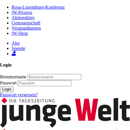
Zum
Rosa-Luxemburg-Konferenz
Inhalt
jW-Prozess
der
Aktionsbüro
Seite
Genossenschaft
Veranstaltungen
jW-Shop
Abo
Spende
Login
Benutzername
Passwort
Login
Passwort vergessen?