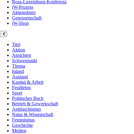
Rosa-Luxemburg-Konferenz
jW-Prozess
Aktionsbüro
Genossenschaft
jW-Shop
Titel
Aktion
Ansichten
Schwerpunkt
Thema
Inland
Ausland
Kapital & Arbeit
Feuilleton
Sport
Politisches Buch
Betrieb & Gewerkschaft
Antifaschismus
Natur & Wissenschaft
Feminismus
Geschichte
Medien