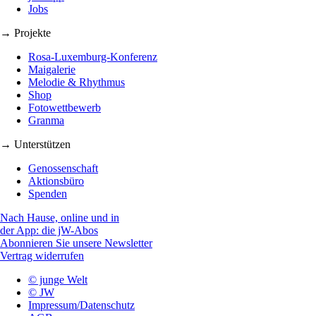
Jobs
→ Projekte
Rosa-Luxemburg-Konferenz
Maigalerie
Melodie & Rhythmus
Shop
Fotowettbewerb
Granma
→ Unterstützen
Genossenschaft
Aktionsbüro
Spenden
Nach Hause, online und in
der App: die jW-Abos
Abonnieren Sie unsere Newsletter
Vertrag widerrufen
© junge Welt
© JW
Impressum/Datenschutz