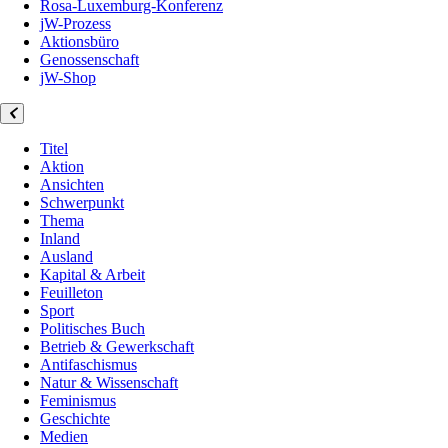
Rosa-Luxemburg-Konferenz
jW-Prozess
Aktionsbüro
Genossenschaft
jW-Shop
Titel
Aktion
Ansichten
Schwerpunkt
Thema
Inland
Ausland
Kapital & Arbeit
Feuilleton
Sport
Politisches Buch
Betrieb & Gewerkschaft
Antifaschismus
Natur & Wissenschaft
Feminismus
Geschichte
Medien