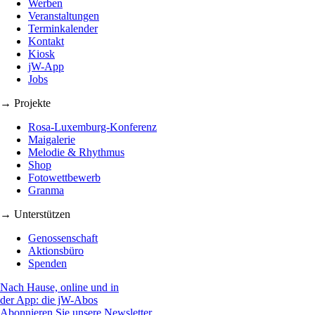
Werben
Veranstaltungen
Terminkalender
Kontakt
Kiosk
jW-App
Jobs
→ Projekte
Rosa-Luxemburg-Konferenz
Maigalerie
Melodie & Rhythmus
Shop
Fotowettbewerb
Granma
→ Unterstützen
Genossenschaft
Aktionsbüro
Spenden
Nach Hause, online und in
der App: die jW-Abos
Abonnieren Sie unsere Newsletter