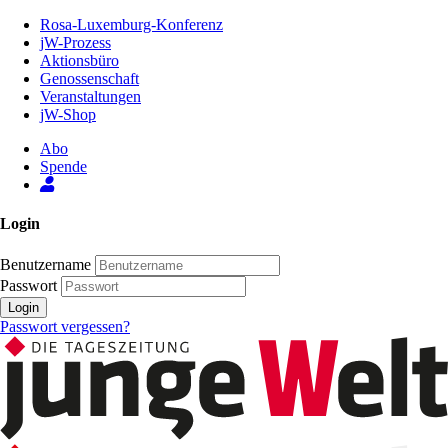
Zum
Rosa-Luxemburg-Konferenz
Inhalt
jW-Prozess
der
Aktionsbüro
Seite
Genossenschaft
Veranstaltungen
jW-Shop
Abo
Spende
Login
Benutzername
Passwort
Login
Passwort vergessen?