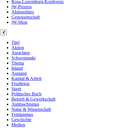
Rosa-Luxemburg-Konferenz
jW-Prozess
Aktionsbüro
Genossenschaft
jW-Shop
Titel
Aktion
Ansichten
Schwerpunkt
Thema
Inland
Ausland
Kapital & Arbeit
Feuilleton
Sport
Politisches Buch
Betrieb & Gewerkschaft
Antifaschismus
Natur & Wissenschaft
Feminismus
Geschichte
Medien