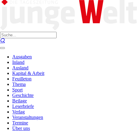
Ausgaben
Inland
Ausland
Kapital & Arbeit
Feuilleton
Thema
Sport
Geschichte
Beilage
Leserbriefe
Verlag
Veranstaltungen
Termine
Über uns