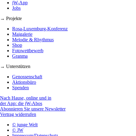
jW-App
Jobs
→ Projekte
Rosa-Luxemburg-Konferenz
Maigalerie
Melodie & Rhythmus
Shop
Fotowettbewerb
Granma
→ Unterstützen
Genossenschaft
Aktionsbüro
Spenden
Nach Hause, online und in
der App: die jW-Abos
Abonnieren Sie unsere Newsletter
Vertrag widerrufen
© junge Welt
© JW
Impressum/Datenschutz