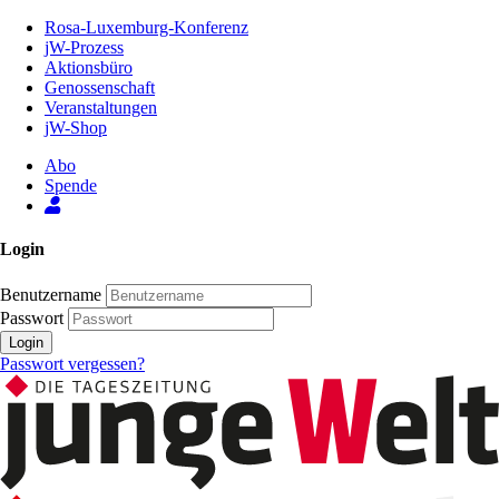
Zum
Rosa-Luxemburg-Konferenz
Inhalt
jW-Prozess
der
Aktionsbüro
Seite
Genossenschaft
Veranstaltungen
jW-Shop
Abo
Spende
Login
Benutzername
Passwort
Login
Passwort vergessen?