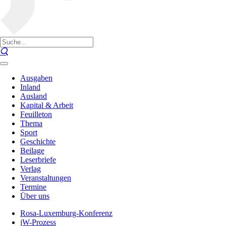
Ausgaben
Inland
Ausland
Kapital & Arbeit
Feuilleton
Thema
Sport
Geschichte
Beilage
Leserbriefe
Verlag
Veranstaltungen
Termine
Über uns
Rosa-Luxemburg-Konferenz
jW-Prozess