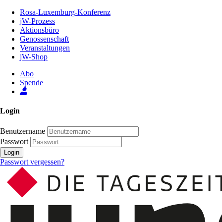
Zum
Rosa-Luxemburg-Konferenz
Inhalt
jW-Prozess
der
Aktionsbüro
Seite
Genossenschaft
Veranstaltungen
jW-Shop
Abo
Spende
Login
Benutzername
Passwort
Login
Passwort vergessen?