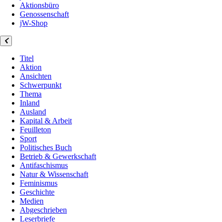
Aktionsbüro
Genossenschaft
jW-Shop
Titel
Aktion
Ansichten
Schwerpunkt
Thema
Inland
Ausland
Kapital & Arbeit
Feuilleton
Sport
Politisches Buch
Betrieb & Gewerkschaft
Antifaschismus
Natur & Wissenschaft
Feminismus
Geschichte
Medien
Abgeschrieben
Leserbriefe