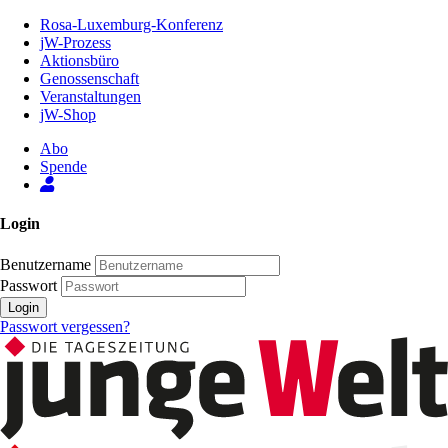
Zum
Rosa-Luxemburg-Konferenz
Inhalt
jW-Prozess
der
Aktionsbüro
Seite
Genossenschaft
Veranstaltungen
jW-Shop
Abo
Spende
Login
Benutzername
Passwort
Login
Passwort vergessen?