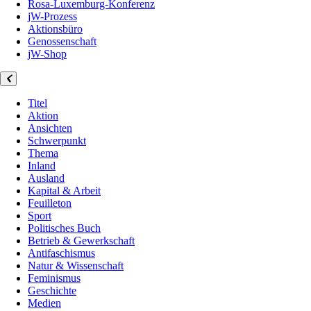
Rosa-Luxemburg-Konferenz
jW-Prozess
Aktionsbüro
Genossenschaft
jW-Shop
Titel
Aktion
Ansichten
Schwerpunkt
Thema
Inland
Ausland
Kapital & Arbeit
Feuilleton
Sport
Politisches Buch
Betrieb & Gewerkschaft
Antifaschismus
Natur & Wissenschaft
Feminismus
Geschichte
Medien