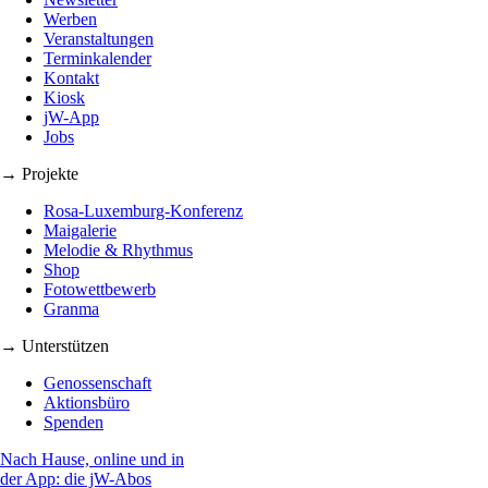
Werben
Veranstaltungen
Terminkalender
Kontakt
Kiosk
jW-App
Jobs
→ Projekte
Rosa-Luxemburg-Konferenz
Maigalerie
Melodie & Rhythmus
Shop
Fotowettbewerb
Granma
→ Unterstützen
Genossenschaft
Aktionsbüro
Spenden
Nach Hause, online und in
der App: die jW-Abos