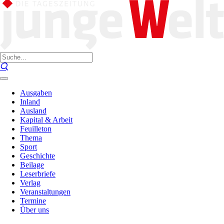
Ausgaben
Inland
Ausland
Kapital & Arbeit
Feuilleton
Thema
Sport
Geschichte
Beilage
Leserbriefe
Verlag
Veranstaltungen
Termine
Über uns