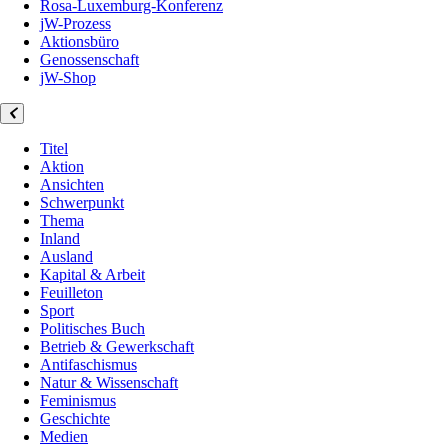
Rosa-Luxemburg-Konferenz
jW-Prozess
Aktionsbüro
Genossenschaft
jW-Shop
Titel
Aktion
Ansichten
Schwerpunkt
Thema
Inland
Ausland
Kapital & Arbeit
Feuilleton
Sport
Politisches Buch
Betrieb & Gewerkschaft
Antifaschismus
Natur & Wissenschaft
Feminismus
Geschichte
Medien