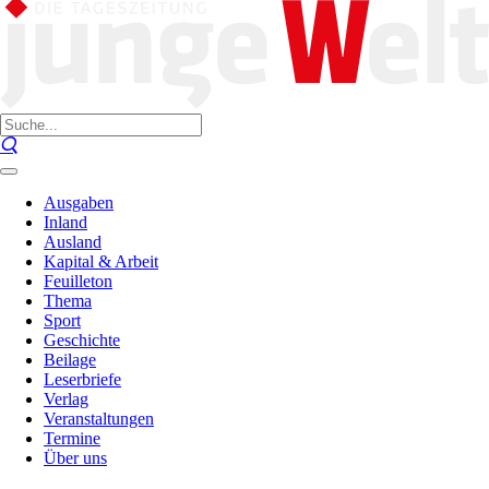
Ausgaben
Inland
Ausland
Kapital & Arbeit
Feuilleton
Thema
Sport
Geschichte
Beilage
Leserbriefe
Verlag
Veranstaltungen
Termine
Über uns