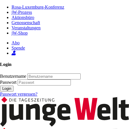
Zum
Rosa-Luxemburg-Konferenz
Inhalt
jW-Prozess
der
Aktionsbüro
Seite
Genossenschaft
Veranstaltungen
jW-Shop
Abo
Spende
Login
Benutzername
Passwort
Login
Passwort vergessen?