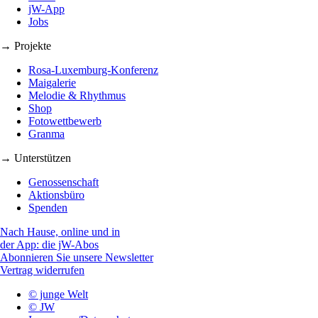
jW-App
Jobs
→ Projekte
Rosa-Luxemburg-Konferenz
Maigalerie
Melodie & Rhythmus
Shop
Fotowettbewerb
Granma
→ Unterstützen
Genossenschaft
Aktionsbüro
Spenden
Nach Hause, online und in
der App: die jW-Abos
Abonnieren Sie unsere Newsletter
Vertrag widerrufen
© junge Welt
© JW