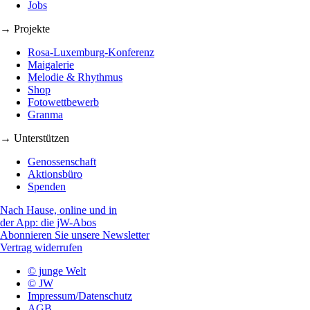
Jobs
→ Projekte
Rosa-Luxemburg-Konferenz
Maigalerie
Melodie & Rhythmus
Shop
Fotowettbewerb
Granma
→ Unterstützen
Genossenschaft
Aktionsbüro
Spenden
Nach Hause, online und in
der App: die jW-Abos
Abonnieren Sie unsere Newsletter
Vertrag widerrufen
© junge Welt
© JW
Impressum/Datenschutz
AGB