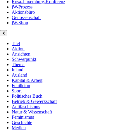
Rosa-Luxemburg-Konferenz
jW-Prozess
Aktionsbüro
Genossenschaft
jW-Shop
Titel
Aktion
Ansichten
Schwerpunkt
Thema
Inland
Ausland
Kapital & Arbeit
Feuilleton
Sport
Politisches Buch
Betrieb & Gewerkschaft
Antifaschismus
Natur & Wissenschaft
Feminismus
Geschichte
Medien