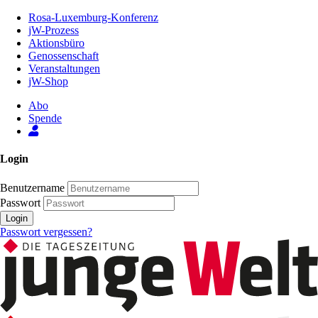
Zum
Rosa-Luxemburg-Konferenz
Inhalt
jW-Prozess
der
Aktionsbüro
Seite
Genossenschaft
Veranstaltungen
jW-Shop
Abo
Spende
Login
Benutzername
Passwort
Login
Passwort vergessen?