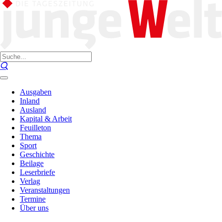
Ausgaben
Inland
Ausland
Kapital & Arbeit
Feuilleton
Thema
Sport
Geschichte
Beilage
Leserbriefe
Verlag
Veranstaltungen
Termine
Über uns