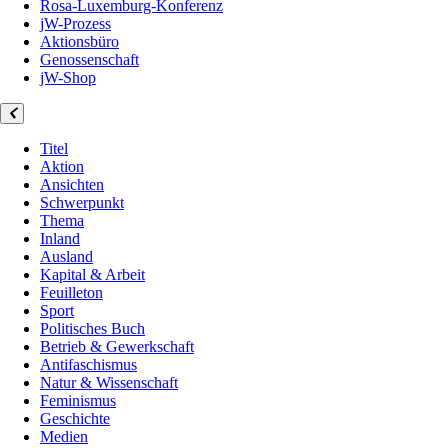
Rosa-Luxemburg-Konferenz
jW-Prozess
Aktionsbüro
Genossenschaft
jW-Shop
Titel
Aktion
Ansichten
Schwerpunkt
Thema
Inland
Ausland
Kapital & Arbeit
Feuilleton
Sport
Politisches Buch
Betrieb & Gewerkschaft
Antifaschismus
Natur & Wissenschaft
Feminismus
Geschichte
Medien