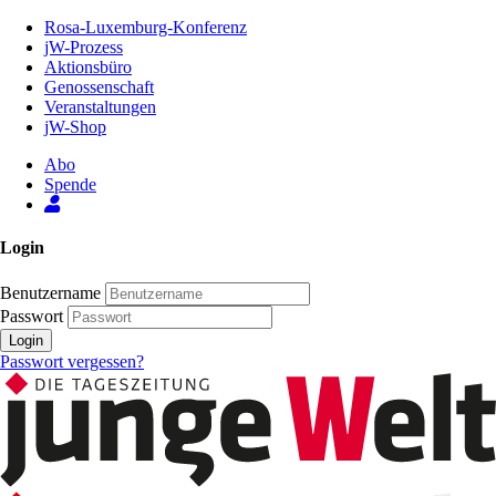
Zum
Rosa-Luxemburg-Konferenz
Inhalt
jW-Prozess
der
Aktionsbüro
Seite
Genossenschaft
Veranstaltungen
jW-Shop
Abo
Spende
Login
Benutzername
Passwort
Login
Passwort vergessen?