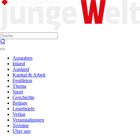
Ausgaben
Inland
Ausland
Kapital & Arbeit
Feuilleton
Thema
Sport
Geschichte
Beilage
Leserbriefe
Verlag
Veranstaltungen
Termine
Über uns