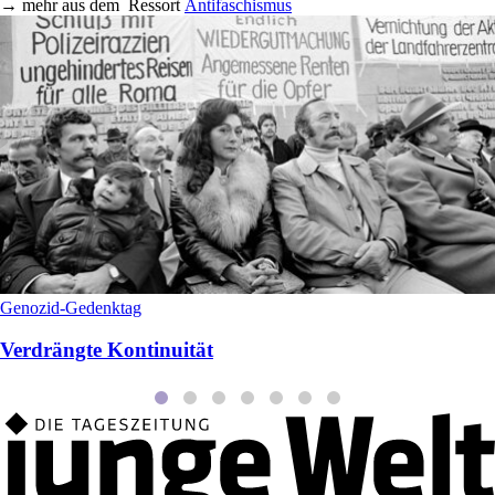
→
mehr aus dem
Ressort
Antifaschismus
Genozid-Gedenktag
Verdrängte Kontinuität