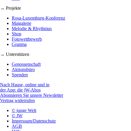
→ Projekte
Rosa-Luxemburg-Konferenz
Maigalerie
Melodie & Rhythmus
Shop
Fotowettbewerb
Granma
→ Unterstützen
Genossenschaft
Aktionsbüro
Spenden
Nach Hause, online und in
der App: die jW-Abos
Abonnieren Sie unsere Newsletter
Vertrag widerrufen
© junge Welt
© JW
Impressum/Datenschutz
AGB