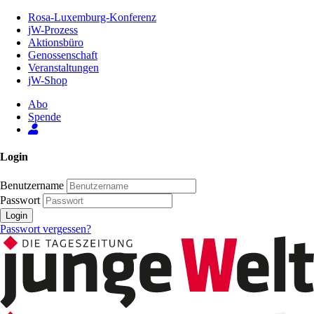
Zum
Rosa-Luxemburg-Konferenz
Inhalt
jW-Prozess
der
Aktionsbüro
Seite
Genossenschaft
Veranstaltungen
jW-Shop
Abo
Spende
Login
Benutzername
Passwort
Login
Passwort vergessen?