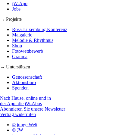
jW-App
Jobs
→ Projekte
Rosa-Luxemburg-Konferenz
Maigalerie
Melodie & Rhythmus
Shop
Fotowettbewerb
Granma
→ Unterstützen
Genossenschaft
Aktionsbüro
Spenden
Nach Hause, online und in
der App: die jW-Abos
Abonnieren Sie unsere Newsletter
Vertrag widerrufen
© junge Welt
© JW