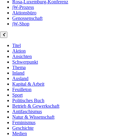
Rosa-Luxemburg-Konferenz
jW-Prozess
Aktionsbüro
Genossenschaft
jW-Shop
Titel
Aktion
Ansichten
Schwerpunkt
Thema
Inland
Ausland
Kapital & Arbeit
Feuilleton
Sport
Politisches Buch
Betrieb & Gewerkschaft
Antifaschismus
Natur & Wissenschaft
Feminismus
Geschichte
Medien