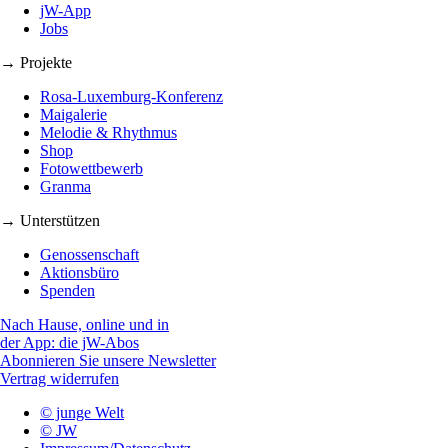
jW-App
Jobs
→ Projekte
Rosa-Luxemburg-Konferenz
Maigalerie
Melodie & Rhythmus
Shop
Fotowettbewerb
Granma
→ Unterstützen
Genossenschaft
Aktionsbüro
Spenden
Nach Hause, online und in
der App: die jW-Abos
Abonnieren Sie unsere Newsletter
Vertrag widerrufen
© junge Welt
© JW