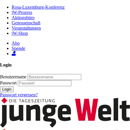
Zum
Rosa-Luxemburg-Konferenz
Inhalt
jW-Prozess
der
Aktionsbüro
Seite
Genossenschaft
Veranstaltungen
jW-Shop
Abo
Spende
Login
Benutzername
Passwort
Login
Passwort vergessen?