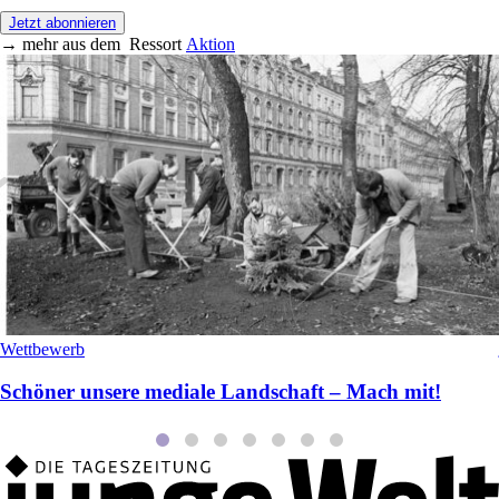
Jetzt abonnieren
→
mehr aus dem
Ressort
Aktion
Wettbewerb
Schöner unsere mediale Landschaft – Mach mit!