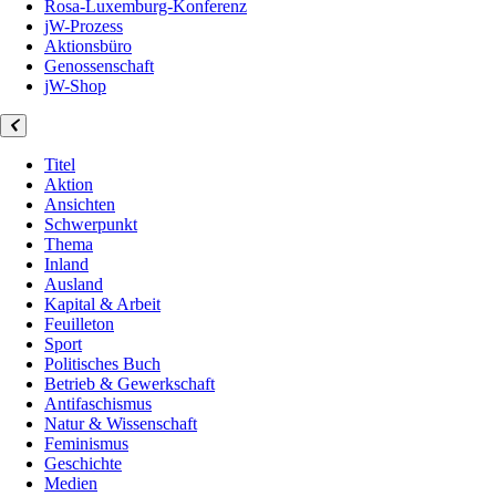
Rosa-Luxemburg-Konferenz
jW-Prozess
Aktionsbüro
Genossenschaft
jW-Shop
Titel
Aktion
Ansichten
Schwerpunkt
Thema
Inland
Ausland
Kapital & Arbeit
Feuilleton
Sport
Politisches Buch
Betrieb & Gewerkschaft
Antifaschismus
Natur & Wissenschaft
Feminismus
Geschichte
Medien