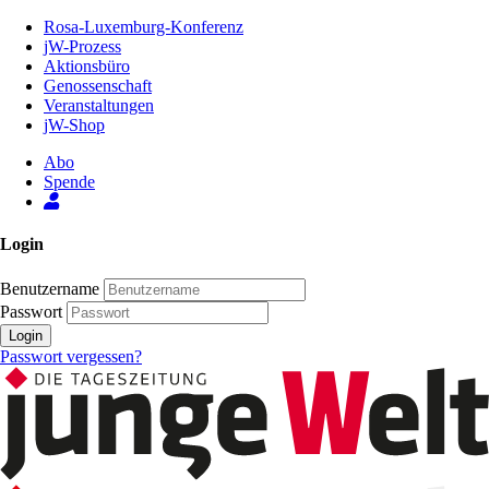
Zum
Rosa-Luxemburg-Konferenz
Inhalt
jW-Prozess
der
Aktionsbüro
Seite
Genossenschaft
Veranstaltungen
jW-Shop
Abo
Spende
Login
Benutzername
Passwort
Login
Passwort vergessen?