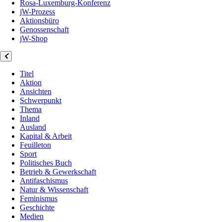
Rosa-Luxemburg-Konferenz
jW-Prozess
Aktionsbüro
Genossenschaft
jW-Shop
Titel
Aktion
Ansichten
Schwerpunkt
Thema
Inland
Ausland
Kapital & Arbeit
Feuilleton
Sport
Politisches Buch
Betrieb & Gewerkschaft
Antifaschismus
Natur & Wissenschaft
Feminismus
Geschichte
Medien