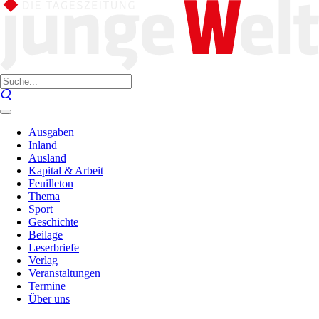
Ausgaben
Inland
Ausland
Kapital & Arbeit
Feuilleton
Thema
Sport
Geschichte
Beilage
Leserbriefe
Verlag
Veranstaltungen
Termine
Über uns