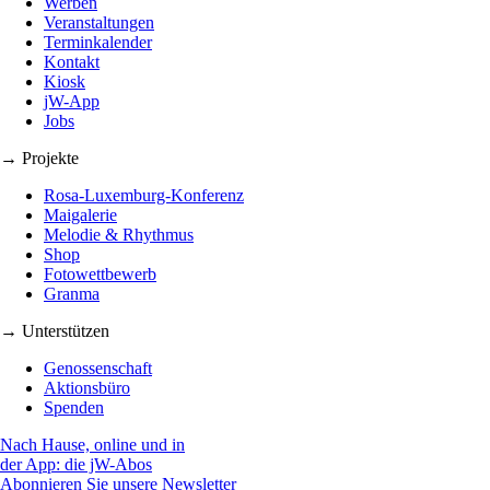
Werben
Veranstaltungen
Terminkalender
Kontakt
Kiosk
jW-App
Jobs
→ Projekte
Rosa-Luxemburg-Konferenz
Maigalerie
Melodie & Rhythmus
Shop
Fotowettbewerb
Granma
→ Unterstützen
Genossenschaft
Aktionsbüro
Spenden
Nach Hause, online und in
der App: die jW-Abos
Abonnieren Sie unsere Newsletter