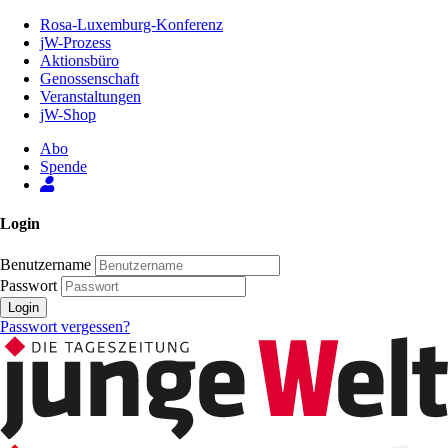
Zum
Rosa-Luxemburg-Konferenz
Inhalt
jW-Prozess
der
Aktionsbüro
Seite
Genossenschaft
Veranstaltungen
jW-Shop
Abo
Spende
Login
Benutzername
Passwort
Login
Passwort vergessen?