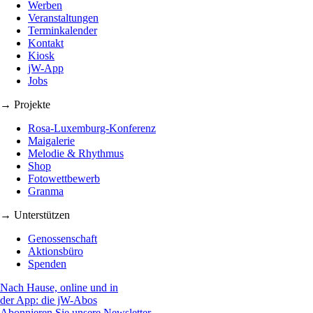
Werben
Veranstaltungen
Terminkalender
Kontakt
Kiosk
jW-App
Jobs
→ Projekte
Rosa-Luxemburg-Konferenz
Maigalerie
Melodie & Rhythmus
Shop
Fotowettbewerb
Granma
→ Unterstützen
Genossenschaft
Aktionsbüro
Spenden
Nach Hause, online und in
der App: die jW-Abos
Abonnieren Sie unsere Newsletter