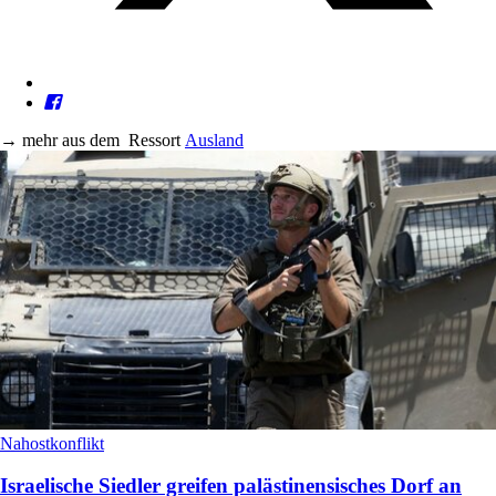
→
mehr aus dem
Ressort
Ausland
Nahostkonflikt
Israelische Siedler greifen palästinensisches Dorf an