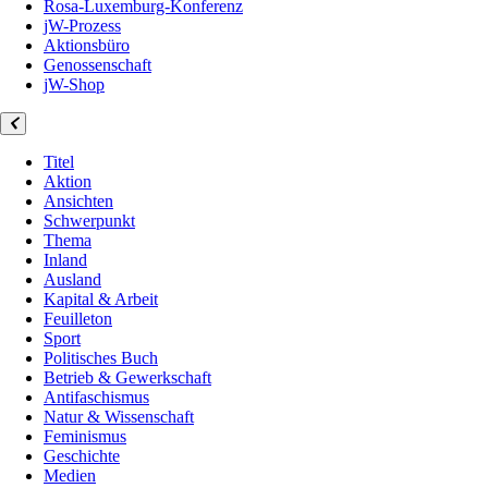
Rosa-Luxemburg-Konferenz
jW-Prozess
Aktionsbüro
Genossenschaft
jW-Shop
Titel
Aktion
Ansichten
Schwerpunkt
Thema
Inland
Ausland
Kapital & Arbeit
Feuilleton
Sport
Politisches Buch
Betrieb & Gewerkschaft
Antifaschismus
Natur & Wissenschaft
Feminismus
Geschichte
Medien