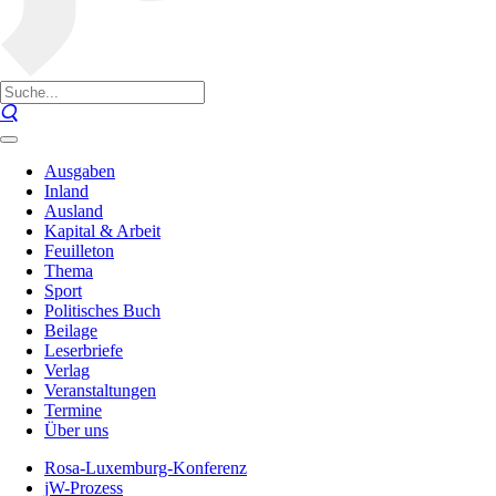
Ausgaben
Inland
Ausland
Kapital & Arbeit
Feuilleton
Thema
Sport
Politisches Buch
Beilage
Leserbriefe
Verlag
Veranstaltungen
Termine
Über uns
Rosa-Luxemburg-Konferenz
jW-Prozess