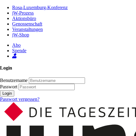
Zum
Rosa-Luxemburg-Konferenz
Inhalt
jW-Prozess
der
Aktionsbüro
Seite
Genossenschaft
Veranstaltungen
jW-Shop
Abo
Spende
Login
Benutzername
Passwort
Login
Passwort vergessen?