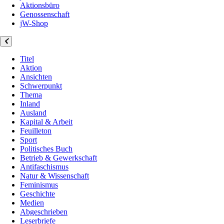
Aktionsbüro
Genossenschaft
jW-Shop
Titel
Aktion
Ansichten
Schwerpunkt
Thema
Inland
Ausland
Kapital & Arbeit
Feuilleton
Sport
Politisches Buch
Betrieb & Gewerkschaft
Antifaschismus
Natur & Wissenschaft
Feminismus
Geschichte
Medien
Abgeschrieben
Leserbriefe