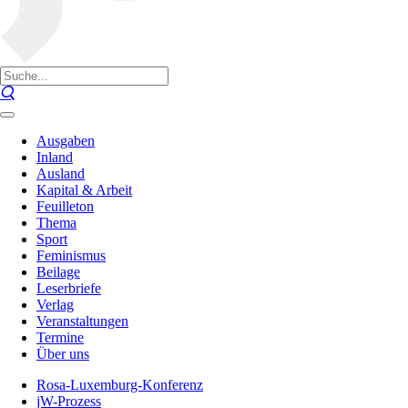
Ausgaben
Inland
Ausland
Kapital & Arbeit
Feuilleton
Thema
Sport
Feminismus
Beilage
Leserbriefe
Verlag
Veranstaltungen
Termine
Über uns
Rosa-Luxemburg-Konferenz
jW-Prozess