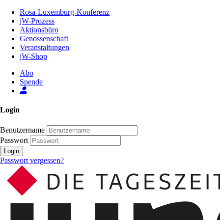
Zum
Rosa-Luxemburg-Konferenz
Inhalt
jW-Prozess
der
Aktionsbüro
Seite
Genossenschaft
Veranstaltungen
jW-Shop
Abo
Spende
Login
Benutzername
Passwort
Login
Passwort vergessen?