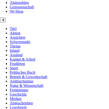
Aktionsbüro
Genossenschaft
jW-Shop
Titel
Aktion
Ansichten
Schwerpunkt
Thema
Inland
Ausland
Kapital & Arbeit
Feuilleton
Sport
Politisches Buch
Betrieb & Gewerkschaft
Antifaschismus
Natur & Wissenschaft
Feminismus
Geschichte
Medien
Abgeschrieben
Leserbriefe