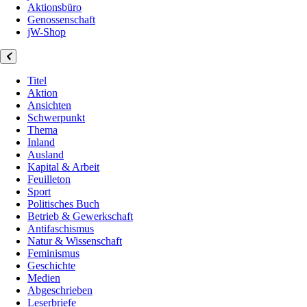
Aktionsbüro
Genossenschaft
jW-Shop
Titel
Aktion
Ansichten
Schwerpunkt
Thema
Inland
Ausland
Kapital & Arbeit
Feuilleton
Sport
Politisches Buch
Betrieb & Gewerkschaft
Antifaschismus
Natur & Wissenschaft
Feminismus
Geschichte
Medien
Abgeschrieben
Leserbriefe