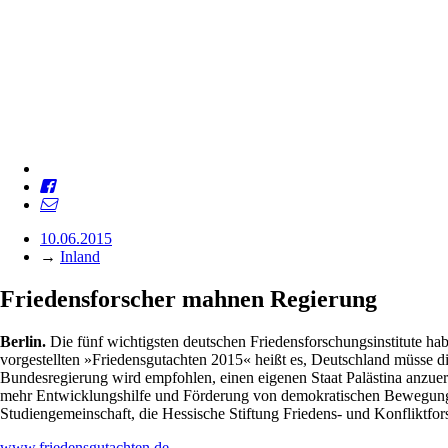
10.06.2015
→
Inland
Friedensforscher mahnen Regierung
Berlin.
Die fünf wichtigsten deutschen Friedensforschungsinstitute ha
vorgestellten »Friedensgutachten 2015« heißt es, Deutschland müsse 
Bundesregierung wird empfohlen, einen eigenen Staat Palästina anzu
mehr Entwicklungshilfe und Förderung von demokratischen Bewegungen.
Studiengemeinschaft, die Hessische Stiftung Friedens- und Konfliktfo
www.friedensgutachten.de