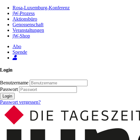
Zum
Rosa-Luxemburg-Konferenz
Inhalt
jW-Prozess
der
Aktionsbüro
Seite
Genossenschaft
Veranstaltungen
jW-Shop
Abo
Spende
Login
Benutzername
Passwort
Login
Passwort vergessen?