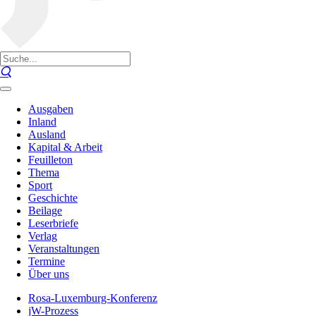
Ausgaben
Inland
Ausland
Kapital & Arbeit
Feuilleton
Thema
Sport
Geschichte
Beilage
Leserbriefe
Verlag
Veranstaltungen
Termine
Über uns
Rosa-Luxemburg-Konferenz
jW-Prozess