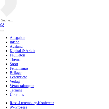
Ausgaben
Inland
Ausland
Kapital & Arbeit
Feuilleton
Thema
Sport
Feminismus
Beilage
Leserbriefe
Verlag
Veranstaltungen
Termine
Über uns
Rosa-Luxemburg-Konferenz
jW-Prozess