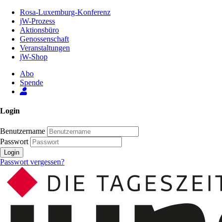
Zum
Rosa-Luxemburg-Konferenz
Inhalt
jW-Prozess
der
Aktionsbüro
Seite
Genossenschaft
Veranstaltungen
jW-Shop
Abo
Spende
Login
Benutzername
Passwort
Login
Passwort vergessen?