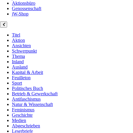
Aktionsbüro
Genossenschaft
jW-Shop
Titel
Aktion
Ansichten
Schwerpunkt
Thema
Inland
Ausland
Kapital & Arbeit
Feuilleton
Sport
Politisches Buch
Betrieb & Gewerkschaft
Antifaschismus
Natur & Wissenschaft
Feminismus
Geschichte
Medien
Abgeschrieben
Leserbriefe