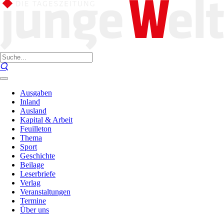
Ausgaben
Inland
Ausland
Kapital & Arbeit
Feuilleton
Thema
Sport
Geschichte
Beilage
Leserbriefe
Verlag
Veranstaltungen
Termine
Über uns