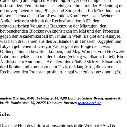
Carearbeit (­care: englisch Betreuung/Pflege) beschäftigen sich
insbesondere Feministinnen seit einigen Jahren mit der Bedeutung der
oft unvergüteten Haus-, Pflege- und Sorgearbeit. Im März findet zu
diesem Thema eine »Care-Revolution-Konferenz« statt. Weitere
Artikel befassen sich mit der Rechtsformation AfD, dem
schweizerischen Votum zur Begrenzung der Migration, den
bevorstehenden Blockupy-Aktionstagen im Mai und den Protesten
gegen den Akademikerball im Januar in Wien. Es gibt eine Analyse,
was nach drei Jahren aus den Aufständen in Tunesien, Ägypten und
Libyen geblieben ist. Gregor Zattler geht der Frage nach, was
Onlinepetitionen bewirken können, und Mag Wompel vom Netzwerk
Labournet befaßt sich mit der Linken (»einzig wählbare« Partei). Ein
Aktivist der »Autonomen Arbeiterunion« äußert sich zur Situation in
der Ukraine und kommt zu dem Fazit, daß langfristig die extreme
Rechte von den Protesten profitiert, »egal wer zuletzt gewinnt«. (fo)
analyse & kritik, #591, Februar 2014, 4,80 Euro, 36 Seiten. Bezug: analyse &
kritik, Rombergstr. 10, 20255 Hamburg, Internet:
www.akweb.de
iz3w
Das neue Heft des Informationszentrums dritte Welt hat »Asyl &