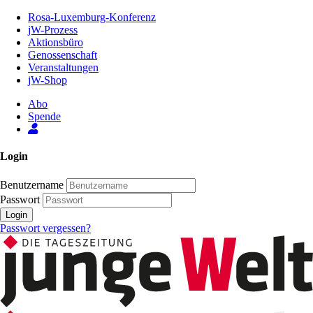
Zum
Rosa-Luxemburg-Konferenz
Inhalt
jW-Prozess
der
Aktionsbüro
Seite
Genossenschaft
Veranstaltungen
jW-Shop
Abo
Spende
Login
Benutzername
Passwort
Login
Passwort vergessen?