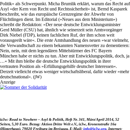
Politik« als Schwerpunkt. Micha Brumlik erklärt, warum das Recht auf
Asyl »der Kern von Recht und Rechtssicherheit« ist, Bernd Kasparek
beschreibt, wie das europäische Grenzregime der Abwehr von
Flüchtlingen dient. Im Editorial (»Neues aus dem Ministerium«)
schreibt die Redaktion: »Der neue deutsche Entwicklungsminister
Gerd Müller (CSU) hat, ähnlich wie seinerzeit sein Amtsvorgänger
Dirk Niebel (FDP), keinen fachlichen Ruf, der ihm schon weit
vorausgeeilt wäre«. Die erste Amtshandlung des neuen »war vielmehr,
die Verwandtschaft zu einem bekannten Namensvetter zu dementieren:
Nein, nein, mit dem legendären Mittelstürmer des FC Bayern
München habe er nichts zu tun. Aber mit Entwicklungspolitik, doch, ja
…« Mit ihm bleibe die deutsche Entwicklungspolitik in ihrer
vertrauten Position als »Erfüllungsgehilfe deutscher Interessen«.
Derzeit vielleicht etwas weniger wirtschaftsliberal, dafür wieder »mehr
deutschnational«. (jW)
Anzeige
iz3w: Road to Nowhere – Asyl & Politik, Heft Nr. 341, März/April 2014, 52
Seiten, 5,30 Euro. Bezug: Aktion Dritte Welt e.V., iz3w, Kronenstraße 16a
(Hinterhaus), 79020 Freiburg im Breisgau. E-Mail:
info@iz3w.org
. Internet: