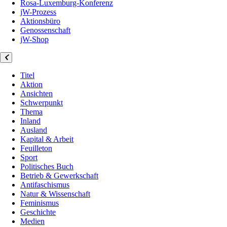
Rosa-Luxemburg-Konferenz
jW-Prozess
Aktionsbüro
Genossenschaft
jW-Shop
Titel
Aktion
Ansichten
Schwerpunkt
Thema
Inland
Ausland
Kapital & Arbeit
Feuilleton
Sport
Politisches Buch
Betrieb & Gewerkschaft
Antifaschismus
Natur & Wissenschaft
Feminismus
Geschichte
Medien