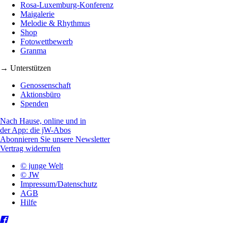
Rosa-Luxemburg-Konferenz
Maigalerie
Melodie & Rhythmus
Shop
Fotowettbewerb
Granma
→ Unterstützen
Genossenschaft
Aktionsbüro
Spenden
Nach Hause, online und in
der App: die jW-Abos
Abonnieren Sie unsere Newsletter
Vertrag widerrufen
© junge Welt
© JW
Impressum/Datenschutz
AGB
Hilfe