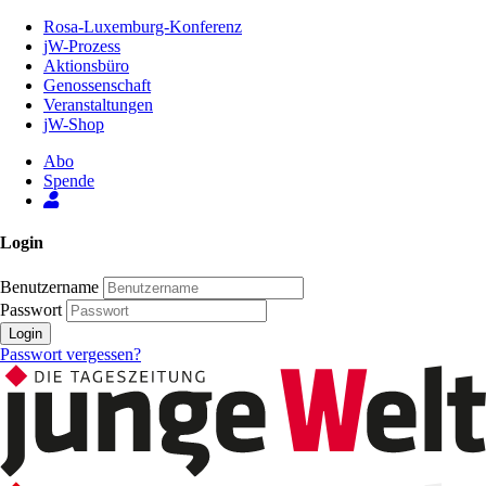
Zum
Rosa-Luxemburg-Konferenz
Inhalt
jW-Prozess
der
Aktionsbüro
Seite
Genossenschaft
Veranstaltungen
jW-Shop
Abo
Spende
Login
Benutzername
Passwort
Login
Passwort vergessen?