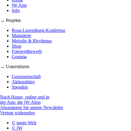
jW-App
Jobs
→ Projekte
Rosa-Luxemburg-Konferenz
Maigalerie
Melodie & Rhythmus
Shop
Fotowettbewerb
Granma
→ Unterstützen
Genossenschaft
Aktionsbüro
Spenden
Nach Hause, online und in
der App: die jW-Abos
Abonnieren Sie unsere Newsletter
Vertrag widerrufen
© junge Welt
© JW