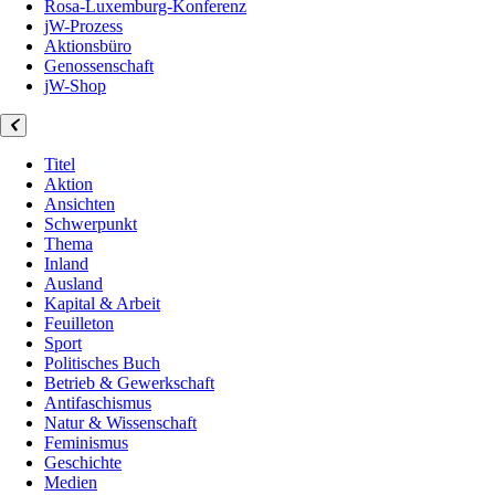
Rosa-Luxemburg-Konferenz
jW-Prozess
Aktionsbüro
Genossenschaft
jW-Shop
Titel
Aktion
Ansichten
Schwerpunkt
Thema
Inland
Ausland
Kapital & Arbeit
Feuilleton
Sport
Politisches Buch
Betrieb & Gewerkschaft
Antifaschismus
Natur & Wissenschaft
Feminismus
Geschichte
Medien