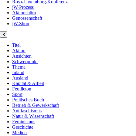
Rosa-Luxemburg-Konferenz
jW-Prozess
Aktionsbüro
Genossenschaft
jW-Shop
Titel
Aktion
Ansichten
Schwerpunkt
Thema
Inland
Ausland
Kapital & Arbeit
Feuilleton
Sport
Politisches Buch
Betrieb & Gewerkschaft
Antifaschismus
Natur & Wissenschaft
Feminismus
Geschichte
Medien