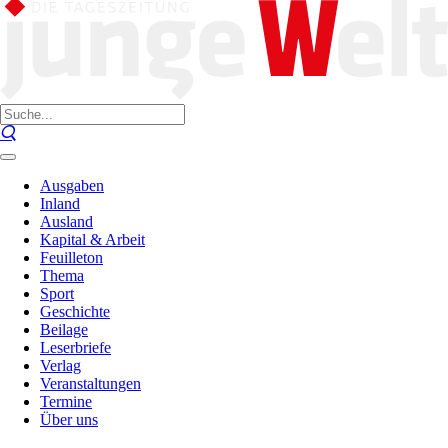
Ausgaben
Inland
Ausland
Kapital & Arbeit
Feuilleton
Thema
Sport
Geschichte
Beilage
Leserbriefe
Verlag
Veranstaltungen
Termine
Über uns