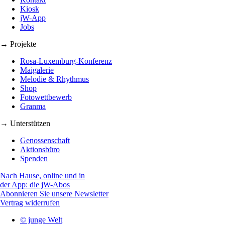
Kiosk
jW-App
Jobs
→ Projekte
Rosa-Luxemburg-Konferenz
Maigalerie
Melodie & Rhythmus
Shop
Fotowettbewerb
Granma
→ Unterstützen
Genossenschaft
Aktionsbüro
Spenden
Nach Hause, online und in
der App: die jW-Abos
Abonnieren Sie unsere Newsletter
Vertrag widerrufen
© junge Welt