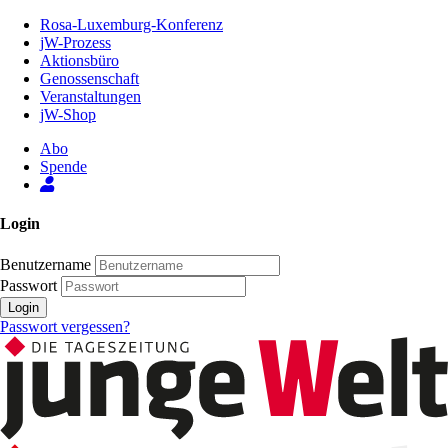
Zum
Rosa-Luxemburg-Konferenz
Inhalt
jW-Prozess
der
Aktionsbüro
Seite
Genossenschaft
Veranstaltungen
jW-Shop
Abo
Spende
Login
Benutzername
Passwort
Login
Passwort vergessen?