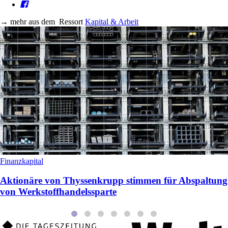
→
mehr aus dem
Ressort
Kapital & Arbeit
Finanzkapital
Aktionäre von Thyssenkrupp stimmen für Abspaltung
von Werkstoffhandelssparte