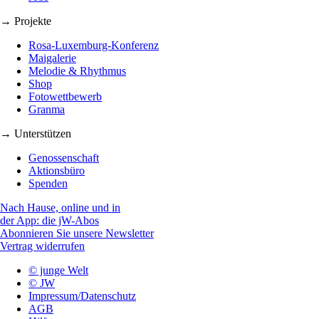
→ Projekte
Rosa-Luxemburg-Konferenz
Maigalerie
Melodie & Rhythmus
Shop
Fotowettbewerb
Granma
→ Unterstützen
Genossenschaft
Aktionsbüro
Spenden
Nach Hause, online und in
der App: die jW-Abos
Abonnieren Sie unsere Newsletter
Vertrag widerrufen
© junge Welt
© JW
Impressum/Datenschutz
AGB