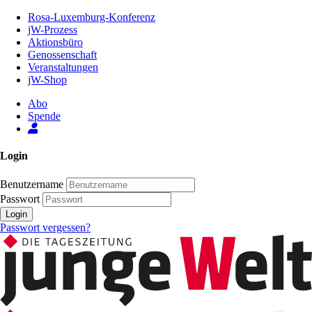
Zum
Rosa-Luxemburg-Konferenz
Inhalt
jW-Prozess
der
Aktionsbüro
Seite
Genossenschaft
Veranstaltungen
jW-Shop
Abo
Spende
Login
Benutzername
Passwort
Login
Passwort vergessen?