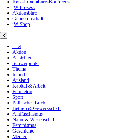
Rosa-Luxemburg-Konferenz
jW-Prozess
Aktionsbüro
Genossenschaft
jW-Shop
Titel
Aktion
Ansichten
Schwerpunkt
Thema
Inland
Ausland
Kapital & Arbeit
Feuilleton
Sport
Politisches Buch
Betrieb & Gewerkschaft
Antifaschismus
Natur & Wissenschaft
Feminismus
Geschichte
Medien