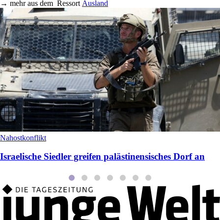
→
mehr aus dem
Ressort
Ausland
Nahostkonflikt
Israelische Siedler greifen palästinensisches Dorf an