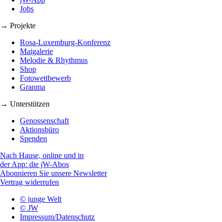
Jobs
→ Projekte
Rosa-Luxemburg-Konferenz
Maigalerie
Melodie & Rhythmus
Shop
Fotowettbewerb
Granma
→ Unterstützen
Genossenschaft
Aktionsbüro
Spenden
Nach Hause, online und in
der App: die jW-Abos
Abonnieren Sie unsere Newsletter
Vertrag widerrufen
© junge Welt
© JW
Impressum/Datenschutz