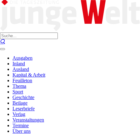
Ausgaben
Inland
Ausland
Kapital & Arbeit
Feuilleton
Thema
Sport
Geschichte
Beilage
Leserbriefe
Verlag
Veranstaltungen
Termine
Über uns