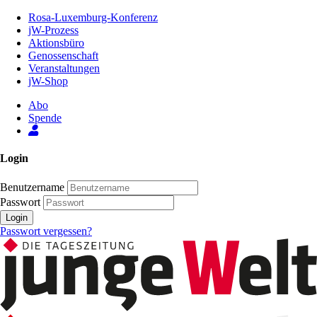
Zum
Rosa-Luxemburg-Konferenz
Inhalt
jW-Prozess
der
Aktionsbüro
Seite
Genossenschaft
Veranstaltungen
jW-Shop
Abo
Spende
Login
Benutzername
Passwort
Login
Passwort vergessen?