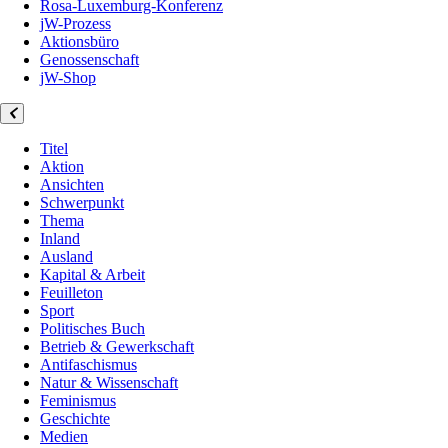
Rosa-Luxemburg-Konferenz
jW-Prozess
Aktionsbüro
Genossenschaft
jW-Shop
Titel
Aktion
Ansichten
Schwerpunkt
Thema
Inland
Ausland
Kapital & Arbeit
Feuilleton
Sport
Politisches Buch
Betrieb & Gewerkschaft
Antifaschismus
Natur & Wissenschaft
Feminismus
Geschichte
Medien