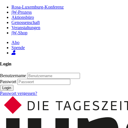
Zum
Rosa-Luxemburg-Konferenz
Inhalt
jW-Prozess
der
Aktionsbüro
Seite
Genossenschaft
Veranstaltungen
jW-Shop
Abo
Spende
Login
Benutzername
Passwort
Login
Passwort vergessen?