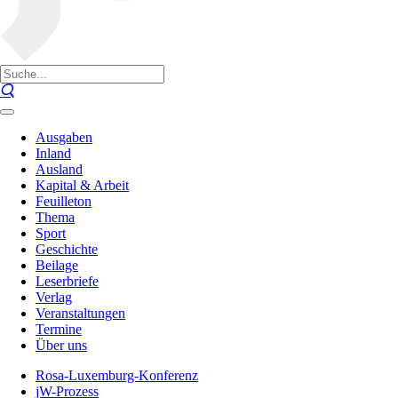
Ausgaben
Inland
Ausland
Kapital & Arbeit
Feuilleton
Thema
Sport
Geschichte
Beilage
Leserbriefe
Verlag
Veranstaltungen
Termine
Über uns
Rosa-Luxemburg-Konferenz
jW-Prozess