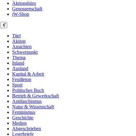
Aktionsbüro
Genossenschaft
jW-Shop
Titel
Aktion
Ansichten
Schwerpunkt
Thema
Inland
Ausland
Kapital & Arbeit
Feuilleton
Sport
Politisches Buch
Betrieb & Gewerkschaft
Antifaschismus
Natur & Wissenschaft
Feminismus
Geschichte
Medien
Abgeschrieben
Leserbriefe