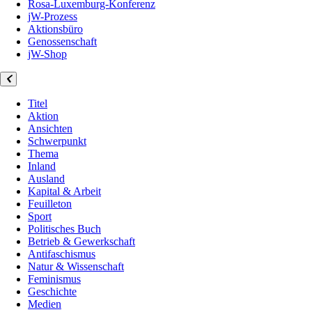
Rosa-Luxemburg-Konferenz
jW-Prozess
Aktionsbüro
Genossenschaft
jW-Shop
Titel
Aktion
Ansichten
Schwerpunkt
Thema
Inland
Ausland
Kapital & Arbeit
Feuilleton
Sport
Politisches Buch
Betrieb & Gewerkschaft
Antifaschismus
Natur & Wissenschaft
Feminismus
Geschichte
Medien