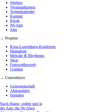
Werben
Veranstaltungen
Terminkalender
Kontakt
Kiosk
jW-App
Jobs
→ Projekte
Rosa-Luxemburg-Konferenz
Maigalerie
Melodie & Rhythmus
Shop
Fotowettbewerb
Granma
→ Unterstützen
Genossenschaft
Aktionsbüro
Spenden
Nach Hause, online und in
der App: die jW-Abos