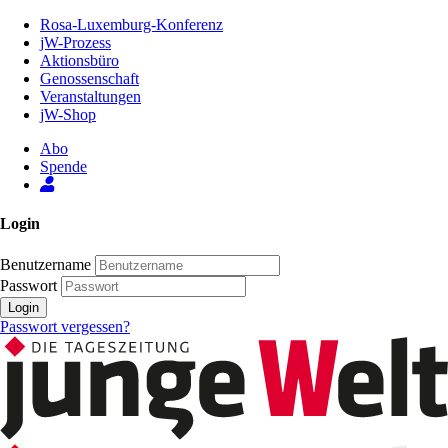
Zum
Rosa-Luxemburg-Konferenz
Inhalt
jW-Prozess
der
Aktionsbüro
Seite
Genossenschaft
Veranstaltungen
jW-Shop
Abo
Spende
Login
Benutzername
Passwort
Login
Passwort vergessen?