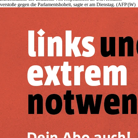
verstoße gegen die Parlamentshoheit, sagte er am Dienstag. (AFP/jW)