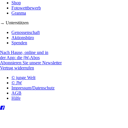
Shop
Fotowettbewerb
Granma
→ Unterstützen
Genossenschaft
Aktionsbüro
Spenden
Nach Hause, online und in
der App: die jW-Abos
Abonnieren Sie unsere Newsletter
Vertrag widerrufen
© junge Welt
© JW
Impressum/Datenschutz
AGB
Hilfe