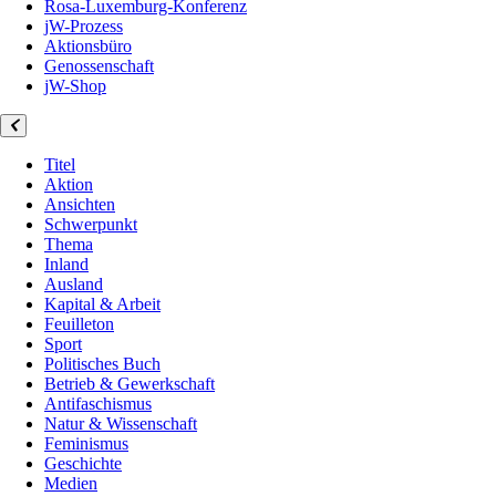
Rosa-Luxemburg-Konferenz
jW-Prozess
Aktionsbüro
Genossenschaft
jW-Shop
Titel
Aktion
Ansichten
Schwerpunkt
Thema
Inland
Ausland
Kapital & Arbeit
Feuilleton
Sport
Politisches Buch
Betrieb & Gewerkschaft
Antifaschismus
Natur & Wissenschaft
Feminismus
Geschichte
Medien