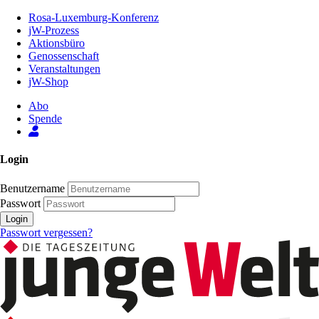
Zum
Rosa-Luxemburg-Konferenz
Inhalt
jW-Prozess
der
Aktionsbüro
Seite
Genossenschaft
Veranstaltungen
jW-Shop
Abo
Spende
Login
Benutzername
Passwort
Login
Passwort vergessen?