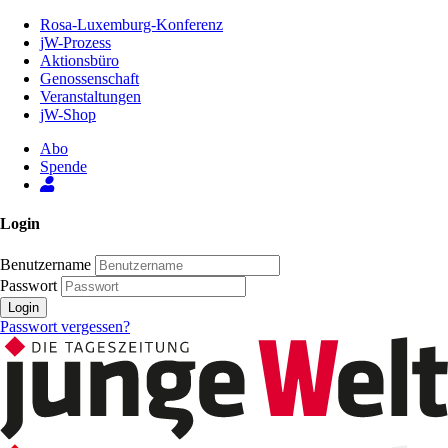
Zum
Rosa-Luxemburg-Konferenz
Inhalt
jW-Prozess
der
Aktionsbüro
Seite
Genossenschaft
Veranstaltungen
jW-Shop
Abo
Spende
Login
Benutzername
Passwort
Login
Passwort vergessen?