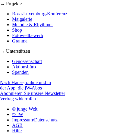
→ Projekte
Rosa-Luxemburg-Konferenz
Maigalerie
Melodie & Rhythmus
Shop
Fotowettbewerb
Granma
→ Unterstützen
Genossenschaft
Aktionsbüro
Spenden
Nach Hause, online und in
der App: die jW-Abos
Abonnieren Sie unsere Newsletter
Vertrag widerrufen
© junge Welt
© JW
Impressum/Datenschutz
AGB
Hilfe