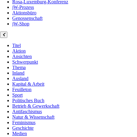
Rosa-Luxemburg-Konferenz
jW-Prozess
Aktionsbüro
Genossenschaft
jW-Shop
Titel
Aktion
Ansichten
Schwerpunkt
Thema
Inland
Ausland
Kapital & Arbeit
Feuilleton
Sport
Politisches Buch
Betrieb & Gewerkschaft
Antifaschismus
Natur & Wissenschaft
Feminismus
Geschichte
Medien